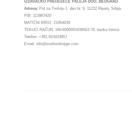
IZDAVAČKO PREDUZEĆE PALEJA DOO, BEOGRAD
Adresa:
Put za Trešnju 1. deo br. 9, 11232 Ripanj, Srbija
PIB: 113987420
MATIČNI BROJ: 21954039
TEKUĆI RAČUN: 160-6000001839563-78, banka Intesa
Telefon: +381 653433857
Email: info@svetlostknjige.com