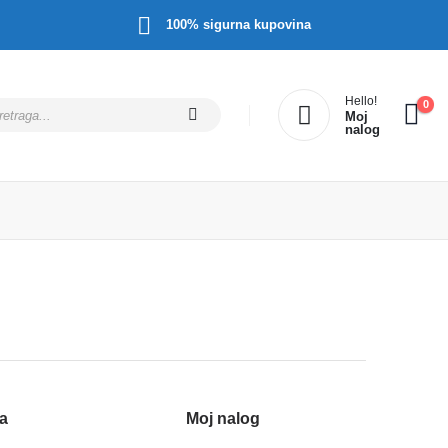
100% sigurna kupovina
Hello!
0
Moj
nalog
a
Moj nalog