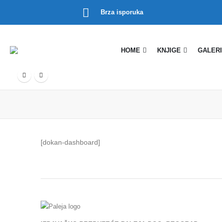
Brza isporuka
HOME
KNJIGE
GALERI
[dokan-dashboard]