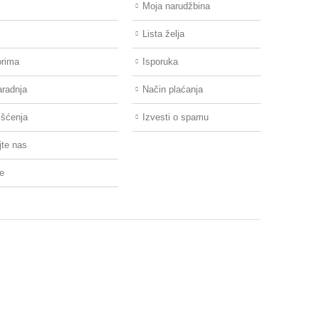
Moja narudžbina
Lista želja
orima
Isporuka
aradnja
Način plaćanja
išćenja
Izvesti o spamu
jte nas
re