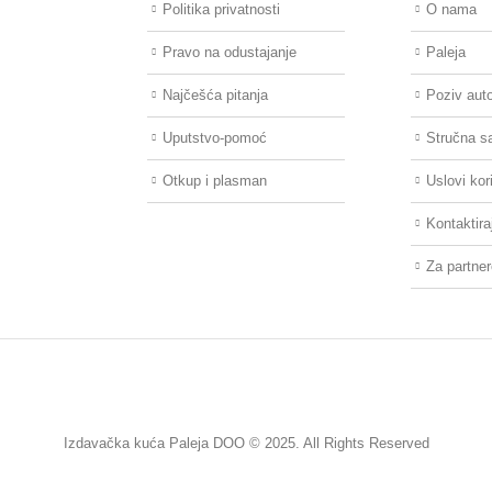
Politika privatnosti
O nama
Pravo na odustajanje
Paleja
Najčešća pitanja
Poziv aut
Uputstvo-pomoć
Stručna s
Otkup i plasman
Uslovi kor
Kontaktira
Za partne
Izdavačka kuća Paleja DOO © 2025. All Rights Reserved