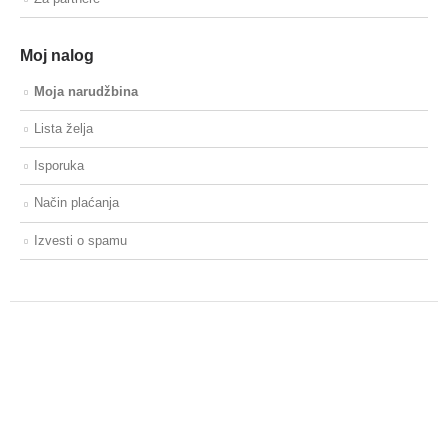
Moj nalog
Moja narudžbina
Lista želja
Isporuka
Način plaćanja
Izvesti o spamu