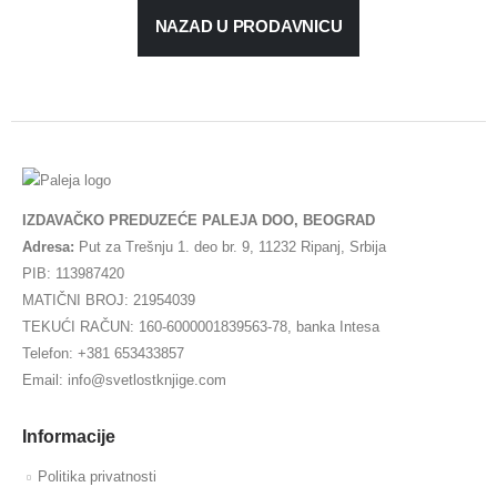
NAZAD U PRODAVNICU
IZDAVAČKO PREDUZEĆE PALEJA DOO, BEOGRAD
Adresa:
Put za Trešnju 1. deo br. 9, 11232 Ripanj, Srbija
PIB: 113987420
MATIČNI BROJ: 21954039
TEKUĆI RAČUN: 160-6000001839563-78, banka Intesa
Telefon: +381 653433857
Email: info@svetlostknjige.com
Informacije
Politika privatnosti