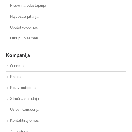
Pravo na odustajanje
Najčešća pitanja
Uputstvo-pomoć
Otkup i plasman
Kompanija
O nama
Paleja
Poziv autorima
Stručna saradnja
Uslovi korišćenja
Kontaktirajte nas
Za partnere