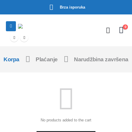
Brza isporuka
0
Korpa
Plaćanje
Narudžbina završena
No products added to the cart