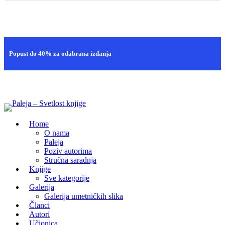
Brza isporuka
Popust do 40% za odabrana izdanja
100% sigurna kupovina
Home
O nama
Paleja
Poziv autorima
Stručna saradnja
Knjige
Sve kategorije
Galerija
Galerija umetničkih slika
Članci
Autori
Učionica