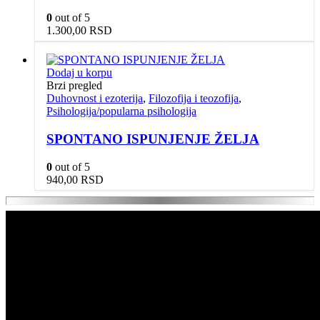
0
out of 5
1.300,00
RSD
Dodaj u korpu
Brzi pregled
Duhovnost i ezoterija
,
Filozofija i teozofija
,
Psihologija/popularna psihologija
SPONTANO ISPUNJENJE ŽELJA
0
out of 5
940,00
RSD