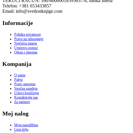
TEKUĆI RAČUN: 160-6000001839563-78, banka Intesa
Telefon: +381 653433857
Email: info@svetlostknjige.com
Informacije
Politika privatnosti
Pravo na odustajanje
Najčešća pitanja
Uputstvo-pomoć
Otkup i plasman
Kompanija
O nama
Paleja
Poziv autorima
Stručna saradnja
Uslovi korišćenja
Kontaktirajte nas
Za partnere
Moj nalog
Moja narudžbina
Lista želja