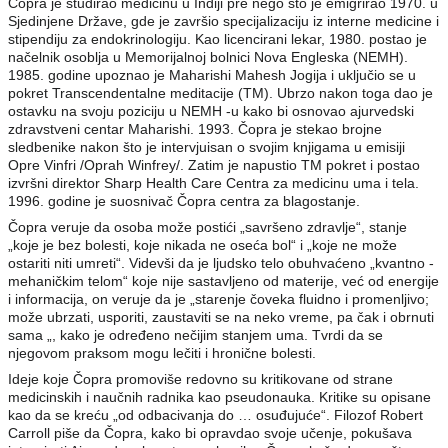
Čopra je studirao medicinu u Indiji pre nego što je emigrirao 1970. u
Sjedinjene Države, gde je završio specijalizaciju iz interne medicine i
stipendiju za endokrinologiju. Kao licencirani lekar, 1980. postao je
načelnik osoblja u Memorijalnoj bolnici Nova Engleska (NEMH).
1985. godine upoznao je Maharishi Mahesh Jogija i uključio se u
pokret Transcendentalne meditacije (TM). Ubrzo nakon toga dao je
ostavku na svoju poziciju u NEMH -u kako bi osnovao ajurvedski
zdravstveni centar Maharishi. 1993. Čopra je stekao brojne
sledbenike nakon što je intervjuisan o svojim knjigama u emisiji
Opre Vinfri /Oprah Winfrey/. Zatim je napustio TM pokret i postao
izvršni direktor Sharp Health Care Centra za medicinu uma i tela.
1996. godine je suosnivač Čopra centra za blagostanje.
Čopra veruje da osoba može postići „savršeno zdravlje“, stanje
„koje je bez bolesti, koje nikada ne oseća bol“ i „koje ne može
ostariti niti umreti“. Videvši da je ljudsko telo obuhvaćeno „kvantno -
mehaničkim telom“ koje nije sastavljeno od materije, već od energije
i informacija, on veruje da je „starenje čoveka fluidno i promenljivo;
može ubrzati, usporiti, zaustaviti se na neko vreme, pa čak i obrnuti
sama „, kako je određeno nečijim stanjem uma. Tvrdi da se
njegovom praksom mogu lečiti i hronične bolesti.
Ideje koje Čopra promoviše redovno su kritikovane od strane
medicinskih i naučnih radnika kao pseudonauka. Kritike su opisane
kao da se kreću „od odbacivanja do … osuđujuće“. Filozof Robert
Carroll piše da Čopra, kako bi opravdao svoje učenje, pokušava