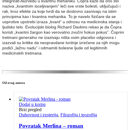
integrirati Aiurvedu u kvantnu mehaniku. Čopra kaže da ono što
naziva „kvantnim isceljivanjem“ leči sve vrste bolesti, uključujući i
rak, kroz efekte za koje tvrdi da se doslovno zasnivaju na istim
principima kao i kvantna mehanika. To je navelo fizičare da se
usprotive upotrebi izraza „kvant“ u odnosu na medicinska stanja i
ljudsko telo. Evolucijski biolog Richard Davkins rekao je da Čopra
koristi „kvantni žargon kao verovatno zvučni hokus pokus“. Čoprini
tretmani generalno ne izazivaju ništa osim placebo odgovora i
izazvali su kritike da neopravdane tvrdnje izrečene za njih mogu
podići „lažnu nadu“ i odmamiti bolesne ljude od legitimnih
medicinskih tretmana.
Od ovog autora
Dodaj u korpu
Brzi pregled
Duhovnost i ezoterija
,
Filozofija i teozofija
Povratak Merlina – roman