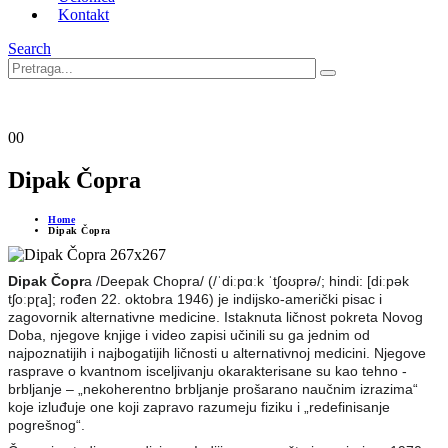
Kontakt
Search
0
0
Dipak Čopra
Home
Dipak Čopra
Dipak Čopr
a /Deepak Chopra/ (/ˈdiːpɑːk ˈtʃoʊprə/; hindi: [diːpək
tʃoːpɽa]; rođen 22. oktobra 1946) je indijsko-američki pisac i
zagovornik alternativne medicine. Istaknuta ličnost pokreta Novog
Doba, njegove knjige i video zapisi učinili su ga jednim od
najpoznatijih i najbogatijih ličnosti u alternativnoj medicini. Njegove
rasprave o kvantnom isceljivanju okarakterisane su kao tehno -
brbljanje – „nekoherentno brbljanje prošarano naučnim izrazima“
koje izluđuje one koji zapravo razumeju fiziku i „redefinisanje
pogrešnog“.