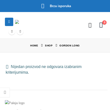
Brza isporuka
0
HOME
SHOP
GORDON LONG
Nijedan proizvod ne odgovara izabranim
kriterijumima.
tna
,00 RSD.