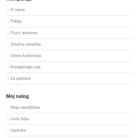
O nama
Paleja
Poziv autorima
Stručna saradnja
Uslovi korišćenja
Kontaktirajte nas
Za partnere
Moj nalog
Moja narudžbina
Lista želja
Isporuka