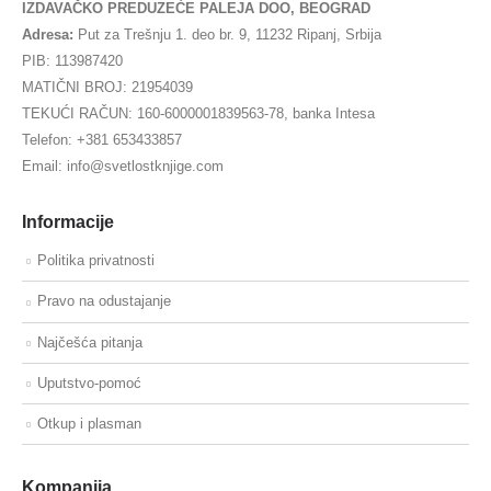
IZDAVAČKO PREDUZEĆE PALEJA DOO, BEOGRAD
Adresa:
Put za Trešnju 1. deo br. 9, 11232 Ripanj, Srbija
PIB: 113987420
MATIČNI BROJ: 21954039
TEKUĆI RAČUN: 160-6000001839563-78, banka Intesa
Telefon: +381 653433857
Email: info@svetlostknjige.com
Informacije
Politika privatnosti
Pravo na odustajanje
Najčešća pitanja
Uputstvo-pomoć
Otkup i plasman
Kompanija