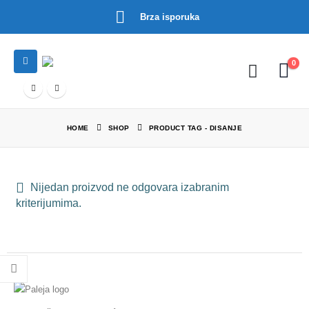
Brza isporuka
0
HOME
SHOP
PRODUCT TAG -
DISANJE
Nijedan proizvod ne odgovara izabranim
kriterijumima.
tna
,00 RSD.