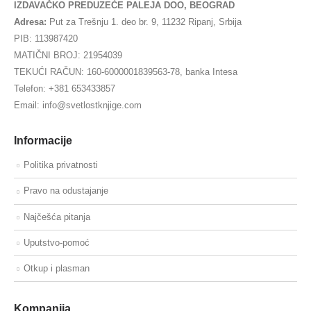
IZDAVAČKO PREDUZEĆE PALEJA DOO, BEOGRAD
Adresa:
Put za Trešnju 1. deo br. 9, 11232 Ripanj, Srbija
PIB: 113987420
MATIČNI BROJ: 21954039
TEKUĆI RAČUN: 160-6000001839563-78, banka Intesa
Telefon: +381 653433857
Email: info@svetlostknjige.com
Informacije
Politika privatnosti
Pravo na odustajanje
Najčešća pitanja
Uputstvo-pomoć
Otkup i plasman
Kompanija