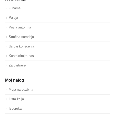
O nama
Paleja
Poziv autorima
Stručna saradnja
Uslovi korišćenja
Kontaktirajte nas
Za partnere
Moj nalog
Moja narudžbina
Lista želja
Isporuka