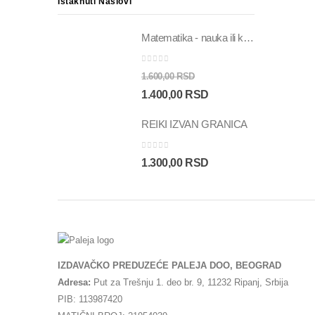
Istaknuti Naslovi
Matematika - nauka ili kod (drugo dopunjeno izdanje)
0
out of 5
1.600,00
RSD
Originalna
Trenutna
1.400,00
RSD
cena
cena
REIKI IZVAN GRANICA
je
je:
bila:
1.400,00 RSD.
0
out of 5
1.300,00
RSD
1.600,00 RSD.
IZDAVAČKO PREDUZEĆE PALEJA DOO, BEOGRAD
Adresa:
Put za Trešnju 1. deo br. 9, 11232 Ripanj, Srbija
PIB: 113987420