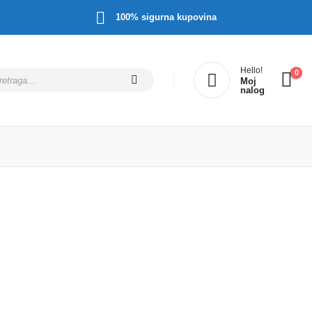
100% sigurna kupovina
Hello!
0
Moj
nalog