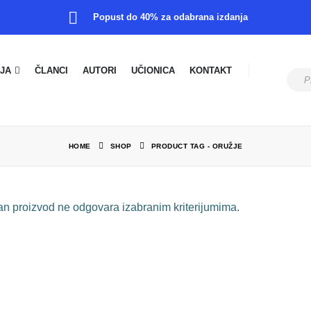
Popust do 40% za odabrana izdanja
JA
ČLANCI
AUTORI
UČIONICA
KONTAKT
HOME
SHOP
PRODUCT TAG -
ORUŽJE
n proizvod ne odgovara izabranim kriterijumima.