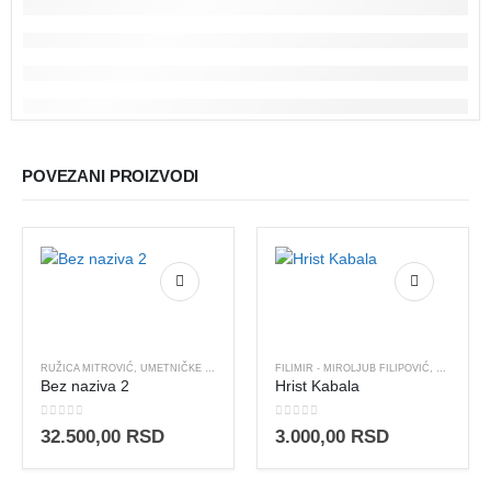
POVEZANI PROIZVODI
RUŽICA MITROVIĆ
,
UMETNIČKE SLIKE
FILIMIR - MIROLJUB FILIPOVIĆ
,
UMETNIČK
Bez naziva 2
Hrist Kabala
0
out of 5
0
out of 5
32.500,00
RSD
3.000,00
RSD