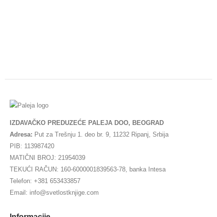
IZDAVAČKO PREDUZEĆE PALEJA DOO, BEOGRAD
Adresa:
Put za Trešnju 1. deo br. 9, 11232 Ripanj, Srbija
PIB: 113987420
MATIČNI BROJ: 21954039
TEKUĆI RAČUN: 160-6000001839563-78, banka Intesa
Telefon: +381 653433857
Email: info@svetlostknjige.com
Informacije