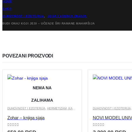
HOME
SHOP
DUHOVNOST I EZOTERIJA
,
JOGA I VEDSKA ZNANJA
BUDI ONAJ KOJI JESI – UČENJE ŠRI RAMANE MAHARŠIJA
POVEZANI PROIZVODI
NEMA NA
ZALIHAMA
DUHOVNOST I EZOTERIJA
,
HERMETIZAM, KABALA, ALHEMIJA, ASTROLOGIJA
DUHOVNOST I EZOTERIJA
Zohar – knjiga sjaja
NOVI MODEL UNI
0
out of 5
0
out of 5