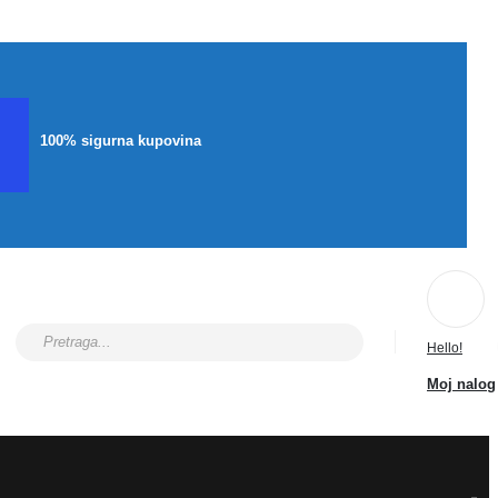
100% sigurna kupovina
Hello!
Moj nalog