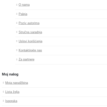
O nama
Paleja
Poziv autorima
Stručna saradnja
Uslovi korišćenja
Kontaktirajte nas
Za partnere
Moj nalog
Moja narudžbina
Lista želja
Isporuka