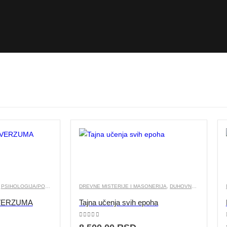
,
PSIHOLOGIJA/POPULARNA PSIHOLOGIJA
DREVNE MISTERIJE I MASONERIJA
,
DUHOVNOST I EZOTERIJA
VERZUMA
Tajna učenja svih epoha
0
out of 5