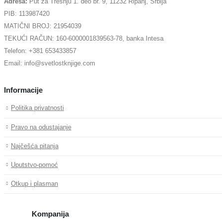
Adresa:
Put za Trešnju 1. deo br. 9, 11232 Ripanj, Srbija
PIB: 113987420
MATIČNI BROJ: 21954039
TEKUĆI RAČUN: 160-6000001839563-78, banka Intesa
Telefon: +381 653433857
Email: info@svetlostknjige.com
Informacije
Politika privatnosti
Pravo na odustajanje
Najčešća pitanja
Uputstvo-pomoć
Otkup i plasman
Kompanija