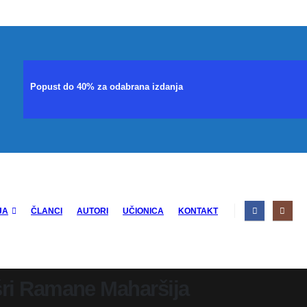
Popust do 40% za odabrana izdanja
JA
ČLANCI
AUTORI
UČIONICA
KONTAKT
ri Ramane Maharšija