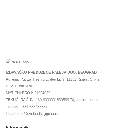
IZDAVAČKO PREDUZEĆE PALEJA DOO, BEOGRAD
Adresa:
Put za Trešnju 1. deo br. 9, 11232 Ripanj, Srbija
PIB: 113987420
MATIČNI BROJ: 21954039
TEKUĆI RAČUN: 160-6000001839563-78, banka Intesa
Telefon: +381 653433857
Email: info@svetlostknjige.com
Informacije