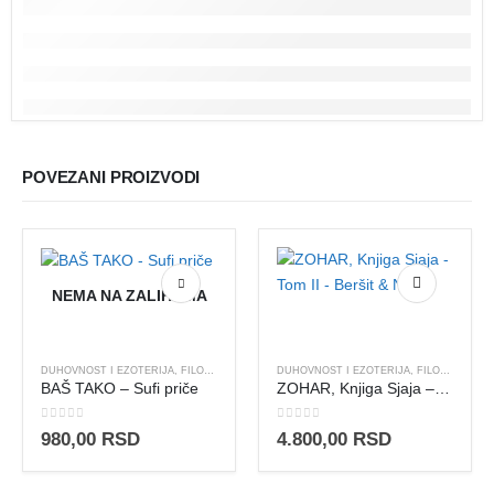
POVEZANI PROIZVODI
NEMA NA ZALIHAMA
DUHOVNOST I EZOTERIJA
,
FILOZOFIJA I TEOZOFIJA
DUHOVNOST I EZOTERIJA
,
JOGA I VEDSKA ZNANJA
,
FILOZOFIJA I TEOZOFIJA
BAŠ TAKO – Sufi priče
ZOHAR, Knjiga Sjaja – Tom II – Beršit & Noah
0
out of 5
0
out of 5
980,00
RSD
4.800,00
RSD