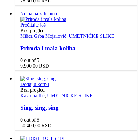
28.800,00
RSD
Nema na zalihama
Pročitajte još
Brzi pregled
Milica Grba Mojsilović
,
UMETNIČKE SLIKE
Priroda i mala koliba
0
out of 5
9.900,00
RSD
Dodaj u korpu
Brzi pregled
Katarina Ilić
,
UMETNIČKE SLIKE
Sing, sing, sing
0
out of 5
50.400,00
RSD