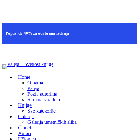
Brza isporuka
Popust do 40% za odabrana izdanja
100% sigurna kupovina
Home
O nama
Paleja
Poziv autorima
Stručna saradnja
Knjige
Sve kategorije
Galerija
Galerija umetničkih slika
Članci
Autori
Učionica