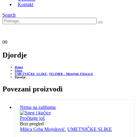
Kontakt
Search
0
0
Djordje
Home
Shop
UMETNIČKE SLIKE
,
FILIMIR - Miroljub Filipović
Djordje
Povezani proizvodi
Nema na zalihama
Pročitajte još
Brzi pregled
Milica Grba Mojsilović
,
UMETNIČKE SLIKE