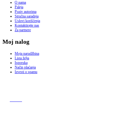
O nama
Paleja
Poziv autorima
Stručna saradnja
Uslovi korišćenja
Kontaktirajte nas
Za partnere
Moj nalog
Moja narudžbina
Lista želja
Isporuka
Način plaćanja
Izvesti o spamu