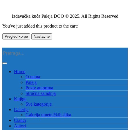
Izdavačka kuća Paleja DOO © 2025. All Rights Reserved
You've just added this product to the cart:
Pregled korpe
Nastavite
Home
O nama
Paleja
Poziv autorima
Stručna saradnja
Knjige
Sve kategorije
Galerija
Galerija umetničkih slika
Članci
Autori