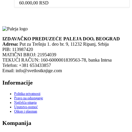
60.000,00
RSD
IZDAVAČKO PREDUZEĆE PALEJA DOO, BEOGRAD
Adresa:
Put za Trešnju 1. deo br. 9, 11232 Ripanj, Srbija
PIB: 113987420
MATIČNI BROJ: 21954039
TEKUĆI RAČUN: 160-6000001839563-78, banka Intesa
Telefon: +381 653433857
Email: info@svetlostknjige.com
Informacije
Politika privatnosti
Pravo na odustajanje
Najčešća pitanja
Uputstvo-pomoć
Otkup i plasman
Kompanija