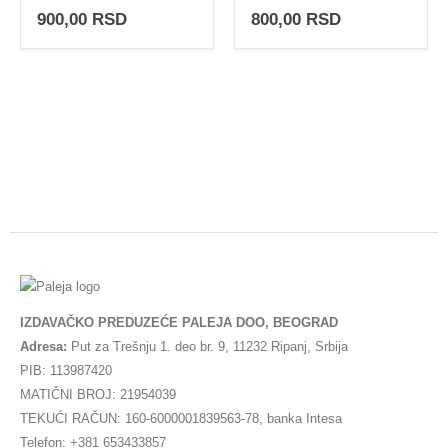
0
out of 5
0
out of 5
900,00
RSD
800,00
RSD
IZDAVAČKO PREDUZEĆE PALEJA DOO, BEOGRAD
Adresa:
Put za Trešnju 1. deo br. 9, 11232 Ripanj, Srbija
PIB: 113987420
MATIČNI BROJ: 21954039
TEKUĆI RAČUN: 160-6000001839563-78, banka Intesa
Telefon: +381 653433857