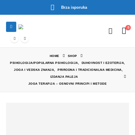
Brza isporuka
0
HOME
SHOP
PSIHOLOGIJA/POPULARNA PSIHOLOGIJA
,
DUHOVNOST I EZOTERIJA
,
JOGA I VEDSKA ZNANJA
,
PRIRODNA I TRADICIONALNA MEDICINA
,
IZDANJA PALEJA
JOGA TERAPIJA – OSNOVNI PRINCIPI I METODE