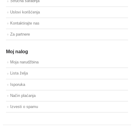
Stručna saradnja
Uslovi korišćenja
Kontaktirajte nas
Za partnere
Moj nalog
Moja narudžbina
Lista želja
Isporuka
Način plaćanja
Izvesti o spamu