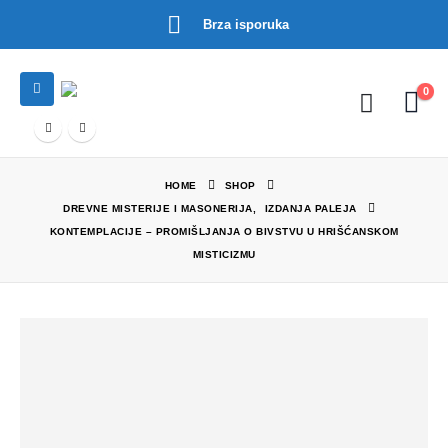
Brza isporuka
0
HOME
SHOP
DREVNE MISTERIJE I MASONERIJA
,
IZDANJA PALEJA
KONTEMPLACIJE – PROMIŠLJANJA O BIVSTVU U HRIŠĆANSKOM
MISTICIZMU