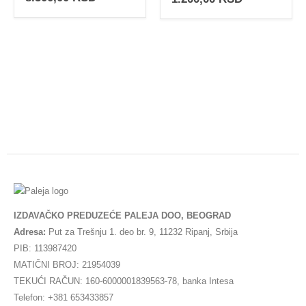
IZDAVAČKO PREDUZEĆE PALEJA DOO, BEOGRAD
Adresa:
Put za Trešnju 1. deo br. 9, 11232 Ripanj, Srbija
PIB: 113987420
MATIČNI BROJ: 21954039
TEKUĆI RAČUN: 160-6000001839563-78, banka Intesa
Telefon: +381 653433857