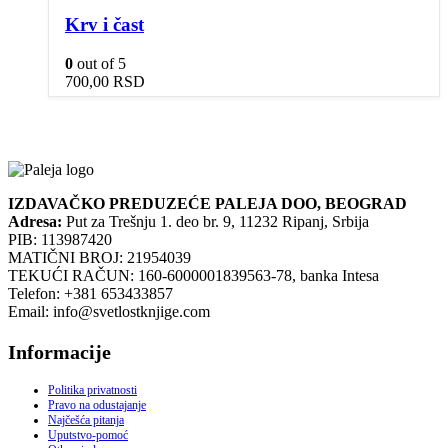
Krv i čast
0
out of 5
700,00
RSD
IZDAVAČKO PREDUZEĆE PALEJA DOO, BEOGRAD
Adresa:
Put za Trešnju 1. deo br. 9, 11232 Ripanj, Srbija
PIB: 113987420
MATIČNI BROJ: 21954039
TEKUĆI RAČUN: 160-6000001839563-78, banka Intesa
Telefon: +381 653433857
Email: info@svetlostknjige.com
Informacije
Politika privatnosti
Pravo na odustajanje
Najčešća pitanja
Uputstvo-pomoć