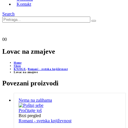
Kontakt
Search
0
0
Lovac na zmajeve
Home
Shop
KNJIGE
,
Romani - svetska književnost
Lovac na zmajeve
Povezani proizvodi
Nema na zalihama
Pročitajte još
Brzi pregled
Romani - svetska književnost