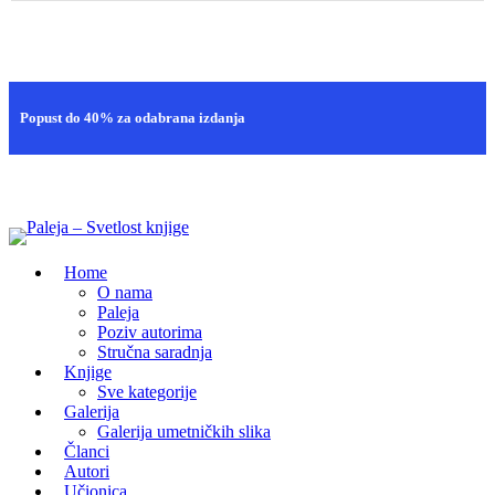
Brza isporuka
Popust do 40% za odabrana izdanja
100% sigurna kupovina
Home
O nama
Paleja
Poziv autorima
Stručna saradnja
Knjige
Sve kategorije
Galerija
Galerija umetničkih slika
Članci
Autori
Učionica