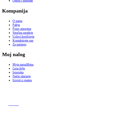
Otkup i plasman
Kompanija
O nama
Paleja
Poziv autorima
Stručna saradnja
Uslovi korišćenja
Kontaktirajte nas
Za partnere
Moj nalog
Moja narudžbina
Lista želja
Isporuka
Način plaćanja
Izvesti o spamu