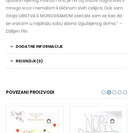
opšteomiljenog Poaroa i ona je na taj izazov odgovorila s
mnogo srca i nemalom količinom sivih ćelijica. Dok sam
čitaja UBISTVA S MONOGRAMOM osećala sam se kao da
se vraćam u najdražu sobu davno izgubljenog doma.“ –
Džilijen Flin
DODATNE INFORMACIJE
RECENZIJE (0)
POVEZANI PROIZVODI