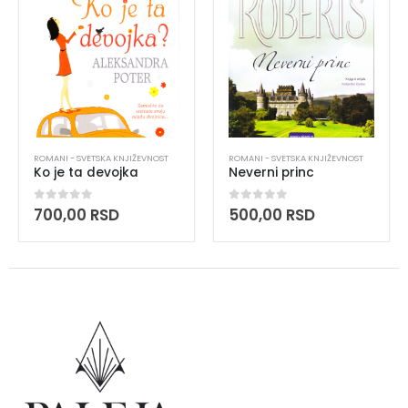
ROMANI - SVETSKA KNJIŽEVNOST
ROMANI - SVETSKA KNJIŽEVNOST
Ko je ta devojka
Neverni princ
0
out of 5
0
out of 5
700,00
RSD
500,00
RSD