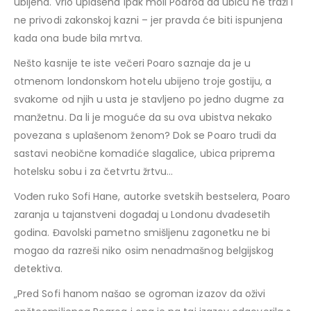
ubijena. Vrlo uplašena ipak moli Poaroa da ubicu ne traži i
ne privodi zakonskoj kazni – jer pravda će biti ispunjena
kada ona bude bila mrtva.
Nešto kasnije te iste večeri Poaro saznaje da je u
otmenom londonskom hotelu ubijeno troje gostiju, a
svakome od njih u usta je stavljeno po jedno dugme za
manžetnu. Da li je moguće da su ova ubistva nekako
povezana s uplašenom ženom? Dok se Poaro trudi da
sastavi neobične komadiće slagalice, ubica priprema
hotelsku sobu i za četvrtu žrtvu…
Vođen ruko Sofi Hane, autorke svetskih bestselera, Poaro
zaranja u tajanstveni događaj u Londonu dvadesetih
godina. Đavolski pametno smišljenu zagonetku ne bi
mogao da razreši niko osim nenadmašnog belgijskog
detektiva.
„Pred Sofi hanom našao se ogroman izazov da oživi