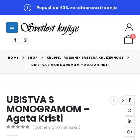
Popust do 40% za odabrana izdanja
0
HOME
SHOP
KNJIGE
,
ROMANI - SVETSKA KNJIŽEVNOST
UBISTVA S MONOGRAMOM – AGATA KRISTI
UBISTVA S
MONOGRAMOM –
Agata Kristi
( Još nema komentara. )
0
out of 5