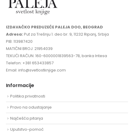
IZDAVAČKO PREDUZEĆE PALEJA DOO, BEOGRAD
Adresa:
Put za Trešnju 1. deo br. 9, 11232 Ripanj, Srbija
PIB: 113987420
MATIČNI BROJ: 21954039
TEKUĆI RAČUN: 160-6000001839563-78, banka Intesa
Telefon: +381 653433857
Email: info@svetlostknjige.com
Informacije
Politika privatnosti
Pravo na odustajanje
Najčešća pitanja
Uputstvo-pomoć