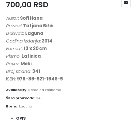
700,00
RSD
Autor:
Sofi Hana
Prevod:
Tatjana Bižić
Izdavač
:
Laguna
Godina izdanja:
2014
Format
:
13 x 20 cm
Pismo
:
Latinica
Povez
:
Meki
Broj strana
:
341
ISBN:
978-86-521-1648-5
Availability:
Nema na zalihama
Šifra proizvoda:
341
Brend:
Laguna
OPIS