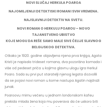
NOVI SLUČAJ HERKULA POAROA
NAJOMILJENIJI DETEKTISKI ROMANI SVIH VREMENA.
NAJSLAVNIJI DETEKTIV NA SVETU.
NOVI ROMAN O HERKULU POAROU – NOVO
TAJANSTVENO UBISTVO
KOJE MOGU DA REŠE SAMO MALE SIVE ĆELIJE SLAVNOG
BELGIJSKOG DETEKTIVA.
Otkako je 1920. godine objavljena njena prva knjiga, Agata
Kristi je napisala trideset romana, dva pozorišna komada i
više od pedeset priča u kojima glavnu ulogu igra Herkul
Poaro. Sada su prvi put staratelji njenog legata dozvolili
da se pojavi novi roman u kome nastupa Agatin najdraži
junak.
Poaroovu mirnu večeru u jednom londonskom kafeu
prekida mlada žena koja mu poverava da će uskoro biti