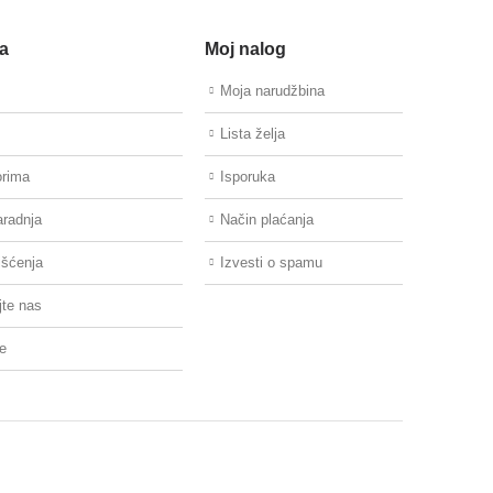
a
Moj nalog
Moja narudžbina
Lista želja
orima
Isporuka
aradnja
Način plaćanja
išćenja
Izvesti o spamu
jte nas
re