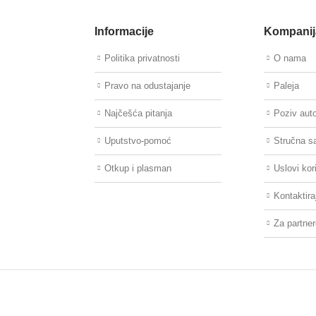
Informacije
Kompanij
Politika privatnosti
O nama
Pravo na odustajanje
Paleja
Najčešća pitanja
Poziv aut
Uputstvo-pomoć
Stručna s
Otkup i plasman
Uslovi kor
Kontaktira
Za partne