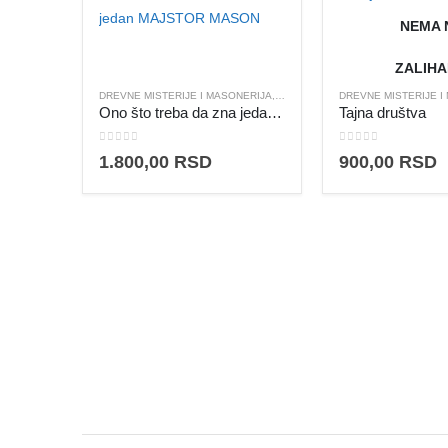
NEMA 
ZALIH
DREVNE MISTERIJE I MASONERIJA
,
FILOZOFIJA I TEOZOFIJA
DREVNE MISTERIJE I
Ono što treba da zna jedan MAJSTOR MASON
Tajna društva
0
out of 5
0
out of 5
1.800,00
RSD
900,00
RSD