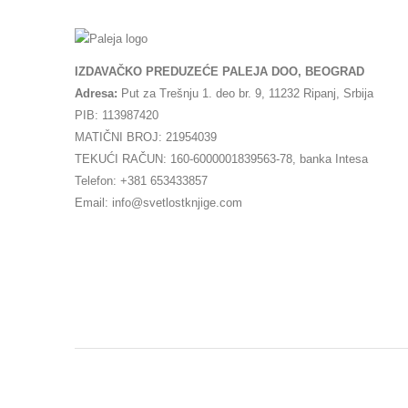
IZDAVAČKO PREDUZEĆE PALEJA DOO, BEOGRAD
Adresa:
Put za Trešnju 1. deo br. 9, 11232 Ripanj, Srbija
PIB: 113987420
MATIČNI BROJ: 21954039
TEKUĆI RAČUN: 160-6000001839563-78, banka Intesa
Telefon: +381 653433857
Email: info@svetlostknjige.com