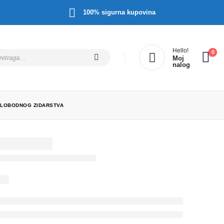
100% sigurna kupovina
Hello!
0
Moj
nalog
 SLOBODNOG ZIDARSTVA