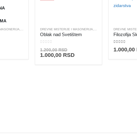
NA
AMA
 MASONERIJA
,
OSTALO
DREVNE MISTERIJE I MASONERIJA
,
FILOZOFIJA I TEOZOFIJA
DREVNE MISTE
Oblak nad Svetištem
0
out of 5
4.00
out of 5
Originalna
1.000,00
1.200,00
RSD
cena
Trenutna
1.000,00
RSD
je
cena
bila:
je:
1.200,00 RSD.
1.000,00 RSD.