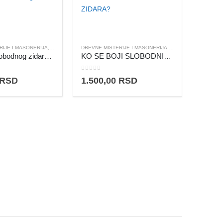
RIJE I MASONERIJA
,
FILOZOFIJA I TEOZOFIJA
DREVNE MISTERIJE I MASONERIJA
,
FILOZOFIJA I TEOZOF
Filozofija Slobodnog zidarstva
KO SE BOJI SLOBODNIH ZIDARA?
0
out of 5
RSD
1.500,00
RSD
DREVNE 
5.00
out
16.00
12.0