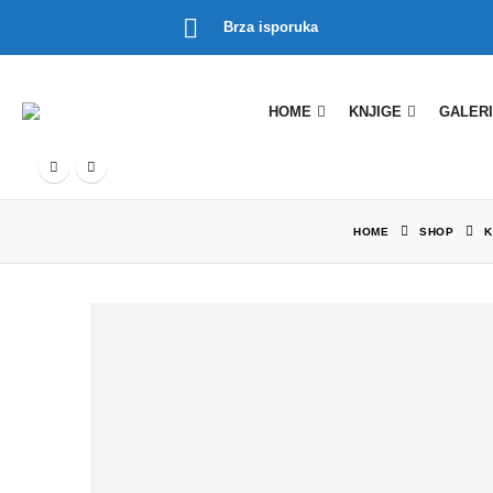
Brza isporuka
HOME
KNJIGE
GALERI
HOME
SHOP
K