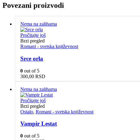
Povezani proizvodi
Nema na zalihama
Pročitajte još
Brzi pregled
Romani - svetska književnost
Srce orla
0
out of 5
300,00
RSD
Nema na zalihama
Pročitajte još
Brzi pregled
Ostalo
,
Romani - svetska književnost
Vampir Lestat
0
out of 5