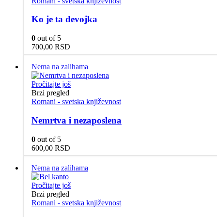
Romani - svetska književnost
Ko je ta devojka
0
out of 5
700,00
RSD
Nema na zalihama
Pročitajte još
Brzi pregled
Romani - svetska književnost
Nemrtva i nezaposlena
0
out of 5
600,00
RSD
Nema na zalihama
Pročitajte još
Brzi pregled
Romani - svetska književnost