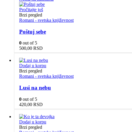
Pročitajte još
Brzi pregled
Romani - svetska književnost
Poštuj sebe
0
out of 5
500,00
RSD
Dodaj u korpu
Brzi pregled
Romani - svetska književnost
Lusi na nebu
0
out of 5
420,00
RSD
Dodaj u korpu
Brzi pregled