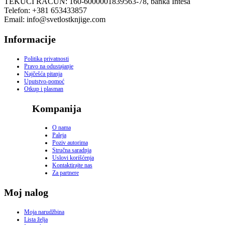
TEKUĆI RAČUN: 160-6000001839563-78, banka Intesa
Telefon: +381 653433857
Email: info@svetlostknjige.com
Informacije
Politika privatnosti
Pravo na odustajanje
Najčešća pitanja
Uputstvo-pomoć
Otkup i plasman
Kompanija
O nama
Paleja
Poziv autorima
Stručna saradnja
Uslovi korišćenja
Kontaktirajte nas
Za partnere
Moj nalog
Moja narudžbina
Lista želja