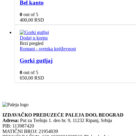
Bel kanto
0
out of 5
400,00
RSD
Dodaj u korpu
Brzi pregled
Romani - svetska književnost
Gorki gutljaj
0
out of 5
650,00
RSD
IZDAVAČKO PREDUZEĆE PALEJA DOO, BEOGRAD
Adresa:
Put za Trešnju 1. deo br. 9, 11232 Ripanj, Srbija
PIB: 113987420
MATIČNI BROJ: 21954039