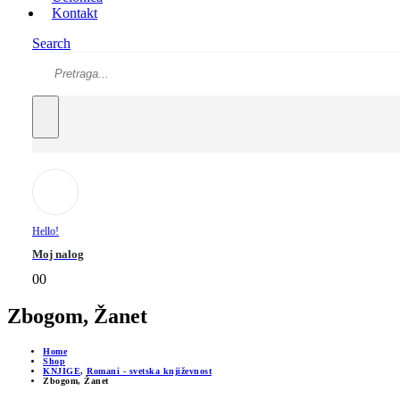
Kontakt
Search
Hello!
Moj nalog
0
0
Zbogom, Žanet
Home
Shop
KNJIGE
,
Romani - svetska književnost
Zbogom, Žanet