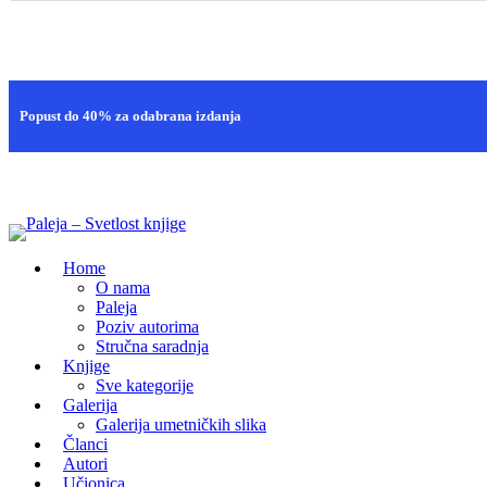
Brza isporuka
Popust do 40% za odabrana izdanja
100% sigurna kupovina
Home
O nama
Paleja
Poziv autorima
Stručna saradnja
Knjige
Sve kategorije
Galerija
Galerija umetničkih slika
Članci
Autori
Učionica