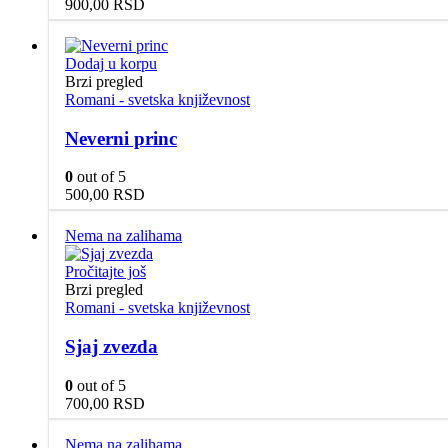
900,00
RSD
Dodaj u korpu
Brzi pregled
Romani - svetska književnost
Neverni princ
0
out of 5
500,00
RSD
Nema na zalihama
Pročitajte još
Brzi pregled
Romani - svetska književnost
Sjaj zvezda
0
out of 5
700,00
RSD
Nema na zalihama