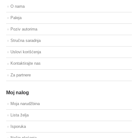
O nama
Paleja
Poziv autorima
Stručna saradnja
Uslovi korišćenja
Kontaktirajte nas
Za partnere
Moj nalog
Moja narudžbina
Lista želja
Isporuka
Način plaćanja