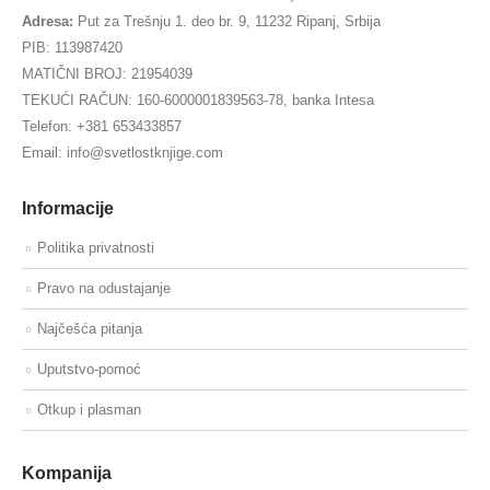
Adresa:
Put za Trešnju 1. deo br. 9, 11232 Ripanj, Srbija
PIB: 113987420
MATIČNI BROJ: 21954039
TEKUĆI RAČUN: 160-6000001839563-78, banka Intesa
Telefon: +381 653433857
Email: info@svetlostknjige.com
Informacije
Politika privatnosti
Pravo na odustajanje
Najčešća pitanja
Uputstvo-pomoć
Otkup i plasman
Kompanija