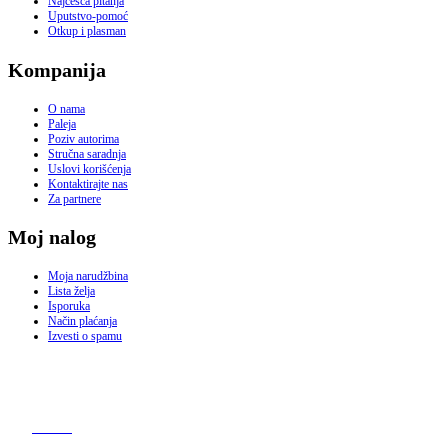
Najčešća pitanja
Uputstvo-pomoć
Otkup i plasman
Kompanija
O nama
Paleja
Poziv autorima
Stručna saradnja
Uslovi korišćenja
Kontaktirajte nas
Za partnere
Moj nalog
Moja narudžbina
Lista želja
Isporuka
Način plaćanja
Izvesti o spamu