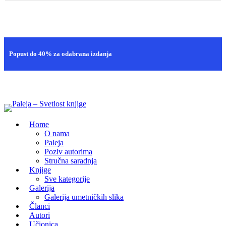
Brza isporuka
Popust do 40% za odabrana izdanja
100% sigurna kupovina
Home
O nama
Paleja
Poziv autorima
Stručna saradnja
Knjige
Sve kategorije
Galerija
Galerija umetničkih slika
Članci
Autori
Učionica