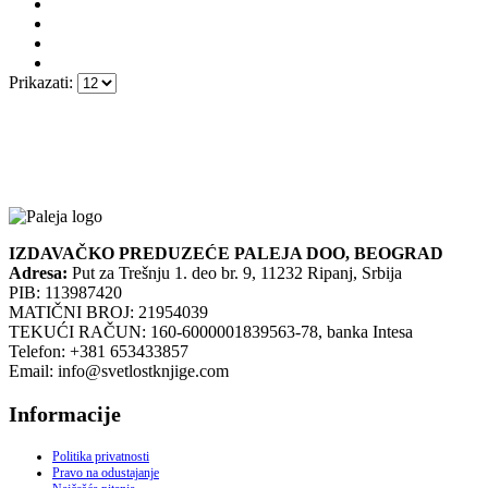
Prikazati:
IZDAVAČKO PREDUZEĆE PALEJA DOO, BEOGRAD
Adresa:
Put za Trešnju 1. deo br. 9, 11232 Ripanj, Srbija
PIB: 113987420
MATIČNI BROJ: 21954039
TEKUĆI RAČUN: 160-6000001839563-78, banka Intesa
Telefon: +381 653433857
Email: info@svetlostknjige.com
Informacije
Politika privatnosti
Pravo na odustajanje