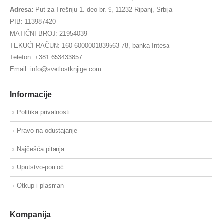
Adresa:
Put za Trešnju 1. deo br. 9, 11232 Ripanj, Srbija
PIB: 113987420
MATIČNI BROJ: 21954039
TEKUĆI RAČUN: 160-6000001839563-78, banka Intesa
Telefon: +381 653433857
Email: info@svetlostknjige.com
Informacije
Politika privatnosti
Pravo na odustajanje
Najčešća pitanja
Uputstvo-pomoć
Otkup i plasman
Kompanija