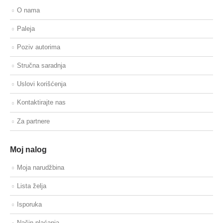
O nama
Paleja
Poziv autorima
Stručna saradnja
Uslovi korišćenja
Kontaktirajte nas
Za partnere
Moj nalog
Moja narudžbina
Lista želja
Isporuka
Način plaćanja