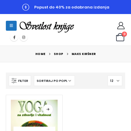
Popust do 40% za odabrana izdanja
0
HOME
SHOP
MAKS KIRŠNER
FILTER
utna
a
0,00 RSD.