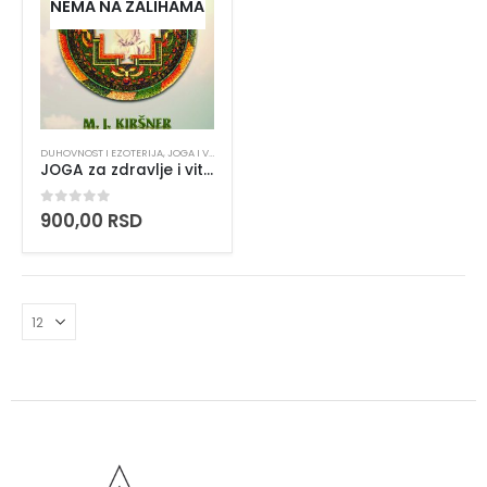
NEMA NA ZALIHAMA
DUHOVNOST I EZOTERIJA
,
JOGA I VEDSKA ZNANJA
,
PRIRODNA I TRADICIONALNA MEDICINA
JOGA za zdravlje i vitalnost
0
out of 5
900,00
RSD