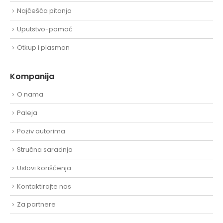
Najčešća pitanja
Uputstvo-pomoć
Otkup i plasman
Kompanija
O nama
Paleja
Poziv autorima
Stručna saradnja
Uslovi korišćenja
Kontaktirajte nas
Za partnere