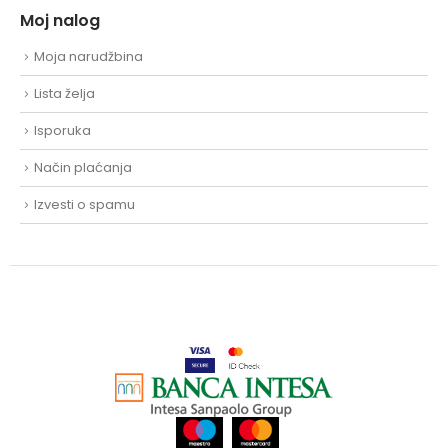
Moj nalog
Moja narudžbina
Lista želja
Isporuka
Način plaćanja
Izvesti o spamu