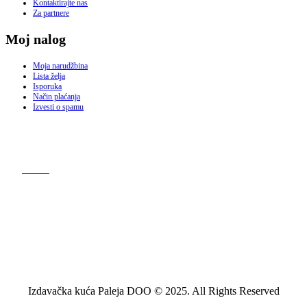
Kontaktirajte nas
Za partnere
Moj nalog
Moja narudžbina
Lista želja
Isporuka
Način plaćanja
Izvesti o spamu
Izdavačka kuća Paleja DOO © 2025. All Rights Reserved