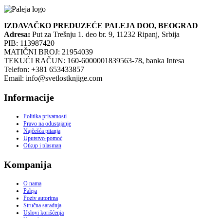
IZDAVAČKO PREDUZEĆE PALEJA DOO, BEOGRAD
Adresa:
Put za Trešnju 1. deo br. 9, 11232 Ripanj, Srbija
PIB: 113987420
MATIČNI BROJ: 21954039
TEKUĆI RAČUN: 160-6000001839563-78, banka Intesa
Telefon: +381 653433857
Email: info@svetlostknjige.com
Informacije
Politika privatnosti
Pravo na odustajanje
Najčešća pitanja
Uputstvo-pomoć
Otkup i plasman
Kompanija
O nama
Paleja
Poziv autorima
Stručna saradnja
Uslovi korišćenja