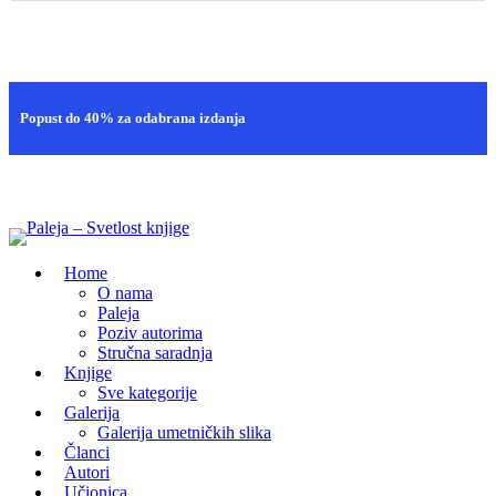
Brza isporuka
Popust do 40% za odabrana izdanja
100% sigurna kupovina
Home
O nama
Paleja
Poziv autorima
Stručna saradnja
Knjige
Sve kategorije
Galerija
Galerija umetničkih slika
Članci
Autori
Učionica