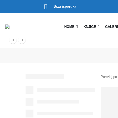
Brza isporuka
HOME
KNJIGE
GALERI
Poređaj po: