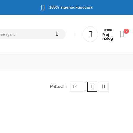
100% sigurna kupovina
Hello!
0
Moj
nalog
Prikazati: