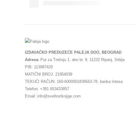
IZDAVAČKO PREDUZEĆE PALEJA DOO, BEOGRAD
Adresa:
Put za Trešnju 1. deo br. 9, 11232 Ripanj, Srbija
PIB: 113987420
MATIČNI BROJ: 21954039
TEKUĆI RAČUN: 160-6000001839563-78, banka Intesa
Telefon: +381 653433857
Email: info@svetlostknjige.com