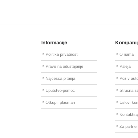
Informacije
Kompanij
Politika privatnosti
O nama
Pravo na odustajanje
Paleja
Najčešća pitanja
Poziv aut
Uputstvo-pomoć
Stručna s
Otkup i plasman
Uslovi kor
Kontaktira
Za partne