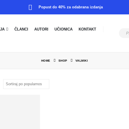
Popust do 40% za odabrana izdanja
JA
ČLANCI
AUTORI
UČIONICA
KONTAKT
HOME
SHOP
VALMIKI