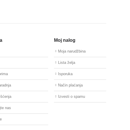
a
Moj nalog
Moja narudžbina
Lista želja
orima
Isporuka
aradnja
Način plaćanja
išćenja
Izvesti o spamu
jte nas
re