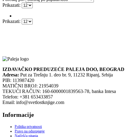
Prikazati:
Prikazati:
IZDAVAČKO PREDUZEĆE PALEJA DOO, BEOGRAD
Adresa:
Put za Trešnju 1. deo br. 9, 11232 Ripanj, Srbija
PIB: 113987420
MATIČNI BROJ: 21954039
TEKUĆI RAČUN: 160-6000001839563-78, banka Intesa
Telefon: +381 653433857
Email: info@svetlostknjige.com
Informacije
Politika privatnosti
Pravo na odustajanje
Najčešća pitanja