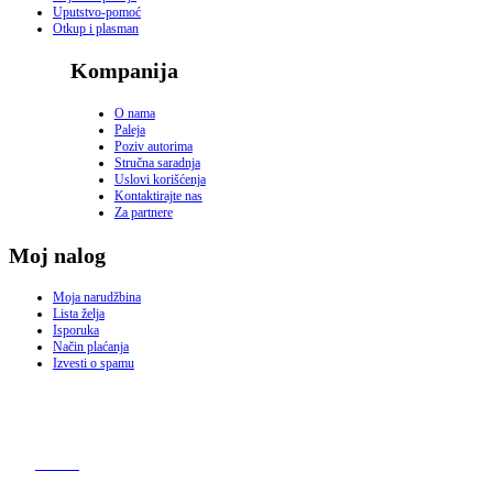
Uputstvo-pomoć
Otkup i plasman
Kompanija
O nama
Paleja
Poziv autorima
Stručna saradnja
Uslovi korišćenja
Kontaktirajte nas
Za partnere
Moj nalog
Moja narudžbina
Lista želja
Isporuka
Način plaćanja
Izvesti o spamu