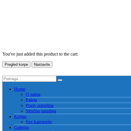
You've just added this product to the cart:
Pregled korpe
Nastavite
Home
O nama
Paleja
Poziv autorima
Stručna saradnja
Knjige
Sve kategorije
Galerija