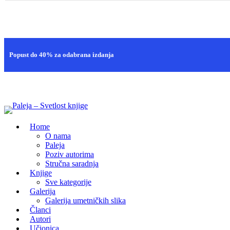
Brza isporuka
Popust do 40% za odabrana izdanja
100% sigurna kupovina
Home
O nama
Paleja
Poziv autorima
Stručna saradnja
Knjige
Sve kategorije
Galerija
Galerija umetničkih slika
Članci
Autori
Učionica