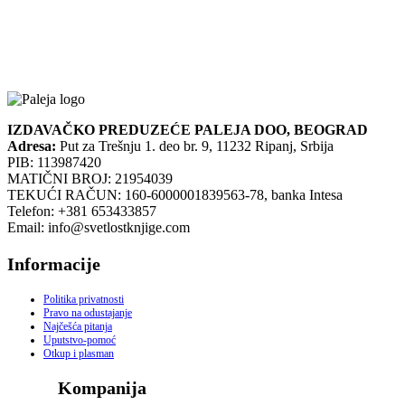
IZDAVAČKO PREDUZEĆE PALEJA DOO, BEOGRAD
Adresa:
Put za Trešnju 1. deo br. 9, 11232 Ripanj, Srbija
PIB: 113987420
MATIČNI BROJ: 21954039
TEKUĆI RAČUN: 160-6000001839563-78, banka Intesa
Telefon: +381 653433857
Email: info@svetlostknjige.com
Informacije
Politika privatnosti
Pravo na odustajanje
Najčešća pitanja
Uputstvo-pomoć
Otkup i plasman
Kompanija