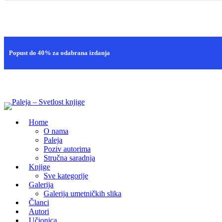
Brza isporuka
Popust do 40% za odabrana izdanja
100% sigurna kupovina
Home
O nama
Paleja
Poziv autorima
Stručna saradnja
Knjige
Sve kategorije
Galerija
Galerija umetničkih slika
Članci
Autori
Učionica