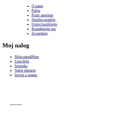
O nama
Paleja
Poziv autorima
Stručna saradnja
Uslovi korišćenja
Kontaktirajte nas
Za partnere
Moj nalog
Moja narudžbina
Lista želja
Isporuka
Način plaćanja
Izvesti o spamu