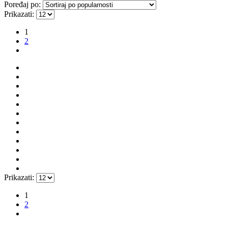
Poređaj po:
Prikazati:
1
2
Prikazati:
1
2