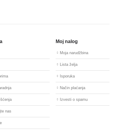
a
Moj nalog
Moja narudžbina
Lista želja
orima
Isporuka
aradnja
Način plaćanja
išćenja
Izvesti o spamu
jte nas
re