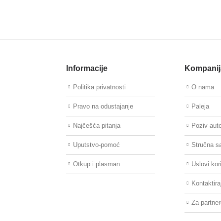
Informacije
Kompanij
Politika privatnosti
O nama
Pravo na odustajanje
Paleja
Najčešća pitanja
Poziv aut
Uputstvo-pomoć
Stručna s
Otkup i plasman
Uslovi kor
Kontaktira
Za partne