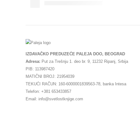
IZDAVAČKO PREDUZEĆE PALEJA DOO, BEOGRAD
Adresa:
Put za Trešnju 1. deo br. 9, 11232 Ripanj, Srbija
PIB: 113987420
MATIČNI BROJ: 21954039
TEKUĆI RAČUN: 160-6000001839563-78, banka Intesa
Telefon: +381 653433857
Email: info@svetlostknjige.com