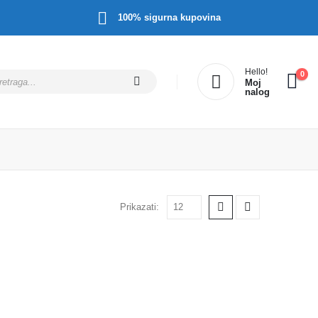
100% sigurna kupovina
Hello!
0
Moj
nalog
Prikazati: