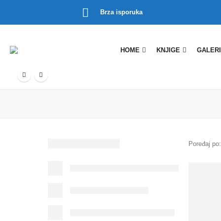
Brza isporuka
HOME
KNJIGE
GALERI
Poređaj po: