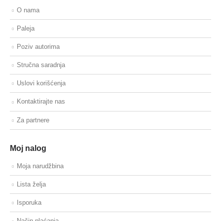
O nama
Paleja
Poziv autorima
Stručna saradnja
Uslovi korišćenja
Kontaktirajte nas
Za partnere
Moj nalog
Moja narudžbina
Lista želja
Isporuka
Način plaćanja