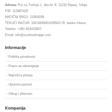
Adresa:
Put za Trešnju 1. deo br. 9, 11232 Ripanj, Srbija
PIB: 113987420
MATIČNI BROJ: 21954039
TEKUĆI RAČUN: 160-6000001839563-78, banka Intesa
Telefon: +381 653433857
Email: info@svetlostknjige.com
Informacije
Politika privatnosti
Pravo na odustajanje
Najčešća pitanja
Uputstvo-pomoć
Otkup i plasman
Kompanija