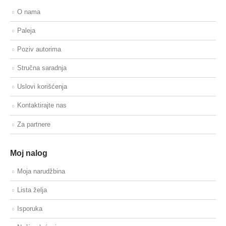
O nama
Paleja
Poziv autorima
Stručna saradnja
Uslovi korišćenja
Kontaktirajte nas
Za partnere
Moj nalog
Moja narudžbina
Lista želja
Isporuka