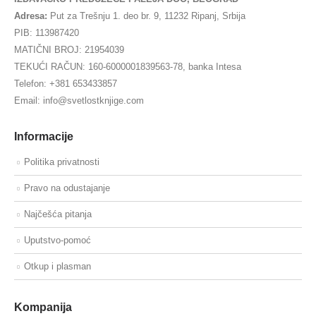
Adresa:
Put za Trešnju 1. deo br. 9, 11232 Ripanj, Srbija
PIB: 113987420
MATIČNI BROJ: 21954039
TEKUĆI RAČUN: 160-6000001839563-78, banka Intesa
Telefon: +381 653433857
Email: info@svetlostknjige.com
Informacije
Politika privatnosti
Pravo na odustajanje
Najčešća pitanja
Uputstvo-pomoć
Otkup i plasman
Kompanija