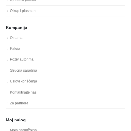
Otkup i plasman
Kompanija
O nama
Paleja
Poziv autorima
Stručna saradnja
Uslovi korišćenja
Kontaktirajte nas
Za partnere
Moj nalog
Moja narudžbina