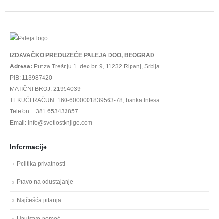
IZDAVAČKO PREDUZEĆE PALEJA DOO, BEOGRAD
Adresa:
Put za Trešnju 1. deo br. 9, 11232 Ripanj, Srbija
PIB: 113987420
MATIČNI BROJ: 21954039
TEKUĆI RAČUN: 160-6000001839563-78, banka Intesa
Telefon: +381 653433857
Email: info@svetlostknjige.com
Informacije
Politika privatnosti
Pravo na odustajanje
Najčešća pitanja
Uputstvo-pomoć