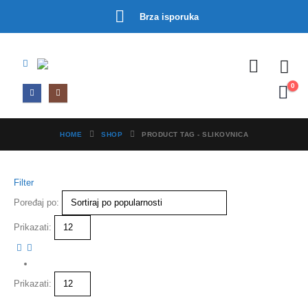
Brza isporuka
0
HOME
SHOP
PRODUCT TAG -
SLIKOVNICA
Filter
Poređaj po:
Prikazati:
Prikazati: