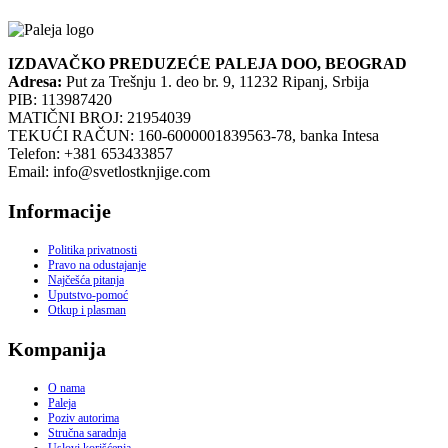
IZDAVAČKO PREDUZEĆE PALEJA DOO, BEOGRAD
Adresa:
Put za Trešnju 1. deo br. 9, 11232 Ripanj, Srbija
PIB: 113987420
MATIČNI BROJ: 21954039
TEKUĆI RAČUN: 160-6000001839563-78, banka Intesa
Telefon: +381 653433857
Email: info@svetlostknjige.com
Informacije
Politika privatnosti
Pravo na odustajanje
Najčešća pitanja
Uputstvo-pomoć
Otkup i plasman
Kompanija
O nama
Paleja
Poziv autorima
Stručna saradnja
Uslovi korišćenja