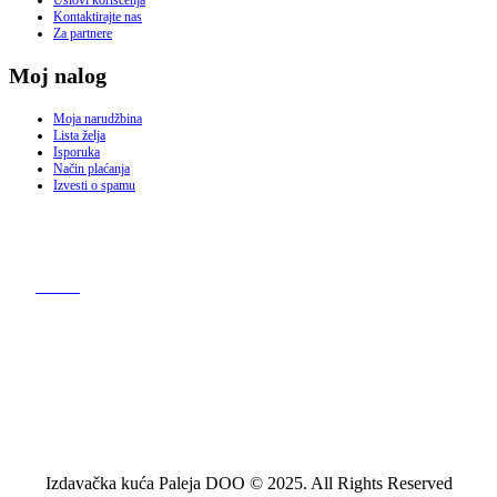
Kontaktirajte nas
Za partnere
Moj nalog
Moja narudžbina
Lista želja
Isporuka
Način plaćanja
Izvesti o spamu
Izdavačka kuća Paleja DOO © 2025. All Rights Reserved