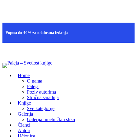
Brza isporuka
Popust do 40% za odabrana izdanja
100% sigurna kupovina
Home
O nama
Paleja
Poziv autorima
Stručna saradnja
Knjige
Sve kategorije
Galerija
Galerija umetničkih slika
Članci
Autori
Učionica