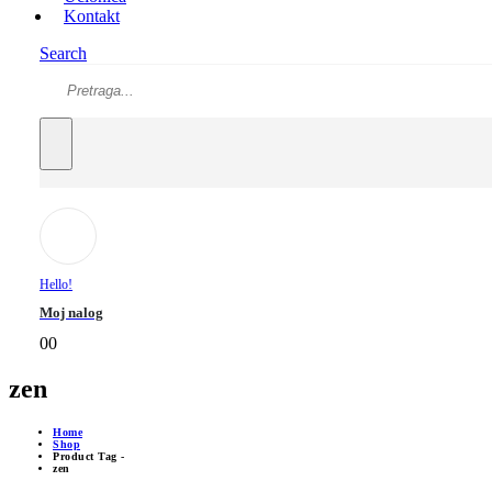
Kontakt
Search
Hello!
Moj nalog
0
0
zen
Home
Shop
Product Tag -
zen