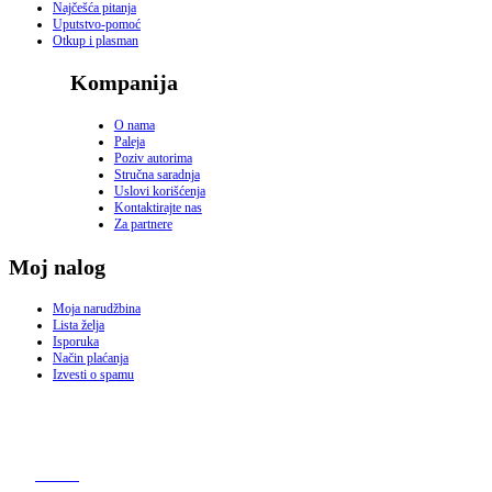
Najčešća pitanja
Uputstvo-pomoć
Otkup i plasman
Kompanija
O nama
Paleja
Poziv autorima
Stručna saradnja
Uslovi korišćenja
Kontaktirajte nas
Za partnere
Moj nalog
Moja narudžbina
Lista želja
Isporuka
Način plaćanja
Izvesti o spamu