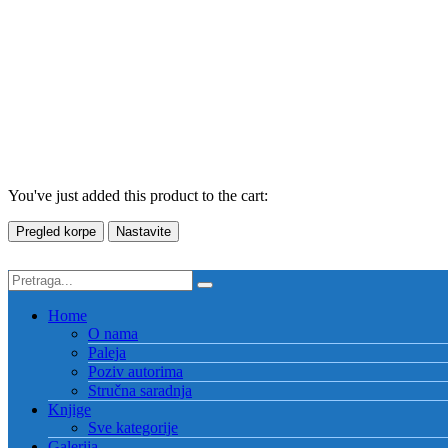
You've just added this product to the cart:
Pregled korpe
Nastavite
Home
O nama
Paleja
Poziv autorima
Stručna saradnja
Knjige
Sve kategorije
Galerija