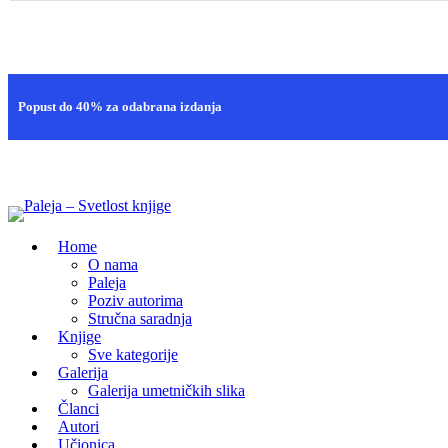
Brza isporuka
Popust do 40% za odabrana izdanja
100% sigurna kupovina
Home
O nama
Paleja
Poziv autorima
Stručna saradnja
Knjige
Sve kategorije
Galerija
Galerija umetničkih slika
Članci
Autori
Učionica