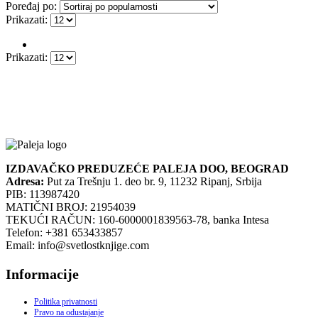
Poređaj po:
Prikazati:
Prikazati:
IZDAVAČKO PREDUZEĆE PALEJA DOO, BEOGRAD
Adresa:
Put za Trešnju 1. deo br. 9, 11232 Ripanj, Srbija
PIB: 113987420
MATIČNI BROJ: 21954039
TEKUĆI RAČUN: 160-6000001839563-78, banka Intesa
Telefon: +381 653433857
Email: info@svetlostknjige.com
Informacije
Politika privatnosti
Pravo na odustajanje