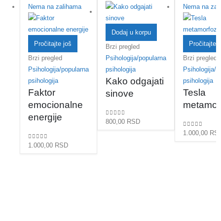
Nema na zalihama
Nema na zal
Dodaj u korpu
Pročitajte još
Pročitajte j
Brzi pregled
Brzi pregled
Psihologija/popularna
Brzi pregled
Psihologija/popularna
psihologija
Psihologija/p
Kako odgajati
psihologija
psihologija
Faktor
Tesla
sinove
emocionalne
metamor
energije
0
out of 5
800,00
RSD
0
out of 5
1.000,00
RS
0
out of 5
1.000,00
RSD