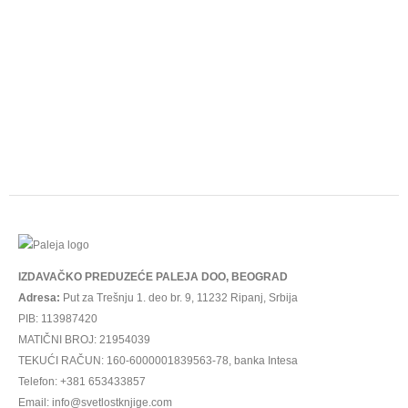
IZDAVAČKO PREDUZEĆE PALEJA DOO, BEOGRAD
Adresa:
Put za Trešnju 1. deo br. 9, 11232 Ripanj, Srbija
PIB: 113987420
MATIČNI BROJ: 21954039
TEKUĆI RAČUN: 160-6000001839563-78, banka Intesa
Telefon: +381 653433857
Email: info@svetlostknjige.com