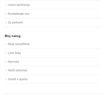
Uslovi korišćenja
Kontaktirajte nas
Za partnere
Moj nalog
Moja narudžbina
Lista želja
Isporuka
Način plaćanja
Izvesti o spamu