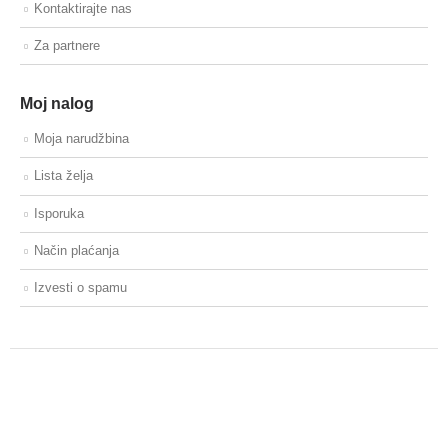
Kontaktirajte nas
Za partnere
Moj nalog
Moja narudžbina
Lista želja
Isporuka
Način plaćanja
Izvesti o spamu