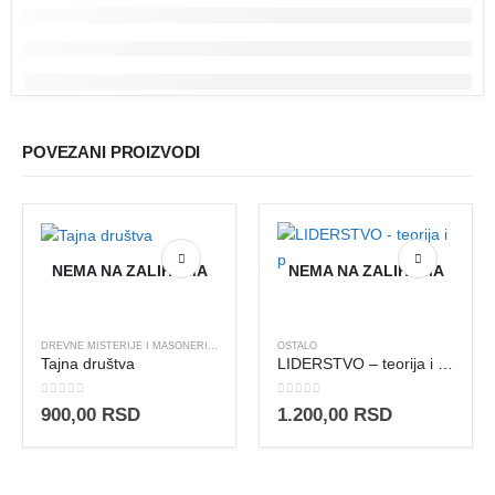
POVEZANI PROIZVODI
NEMA NA ZALIHAMA
NEMA NA ZALIHAMA
DREVNE MISTERIJE I MASONERIJA
,
OSTALO
OSTALO
Tajna društva
LIDERSTVO – teorija i praksa
0
out of 5
0
out of 5
900,00
RSD
1.200,00
RSD