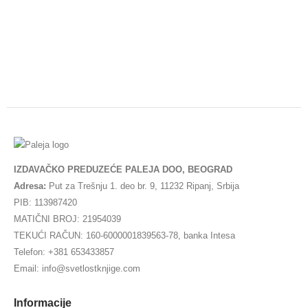
IZDAVAČKO PREDUZEĆE PALEJA DOO, BEOGRAD
Adresa:
Put za Trešnju 1. deo br. 9, 11232 Ripanj, Srbija
PIB: 113987420
MATIČNI BROJ: 21954039
TEKUĆI RAČUN: 160-6000001839563-78, banka Intesa
Telefon: +381 653433857
Email: info@svetlostknjige.com
Informacije