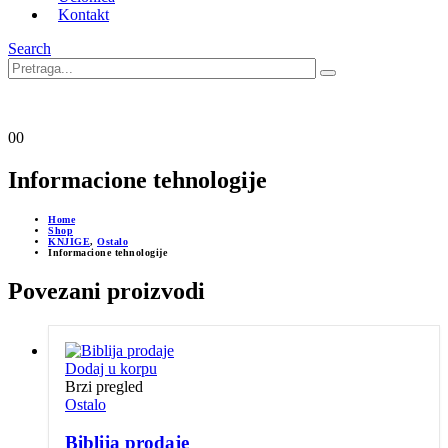
Kontakt
Search
0
0
Informacione tehnologije
Home
Shop
KNJIGE
,
Ostalo
Informacione tehnologije
Povezani proizvodi
Dodaj u korpu
Brzi pregled
Ostalo
Biblija prodaje