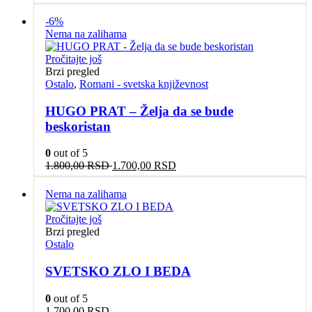
-6%
Nema na zalihama
Pročitajte još
Brzi pregled
Ostalo
,
Romani - svetska književnost
HUGO PRAT – Želja da se bude
beskoristan
0
out of 5
Originalna
Trenutna
1.800,00
RSD
1.700,00
RSD
cena
cena
je
je:
Nema na zalihama
bila:
1.700,00 RSD.
1.800,00 RSD.
Pročitajte još
Brzi pregled
Ostalo
SVETSKO ZLO I BEDA
0
out of 5
1.700,00
RSD