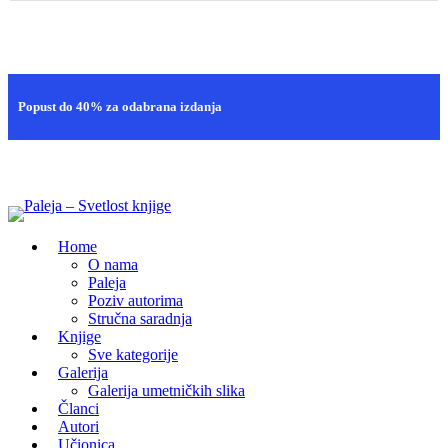
Brza isporuka
Popust do 40% za odabrana izdanja
100% sigurna kupovina
Home
O nama
Paleja
Poziv autorima
Stručna saradnja
Knjige
Sve kategorije
Galerija
Galerija umetničkih slika
Članci
Autori
Učionica