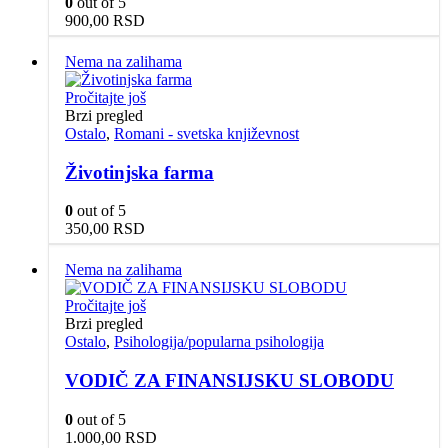
0
out of 5
900,00
RSD
Nema na zalihama
Pročitajte još
Brzi pregled
Ostalo
,
Romani - svetska književnost
Životinjska farma
0
out of 5
350,00
RSD
Nema na zalihama
Pročitajte još
Brzi pregled
Ostalo
,
Psihologija/popularna psihologija
VODIČ ZA FINANSIJSKU SLOBODU
0
out of 5
1.000,00
RSD