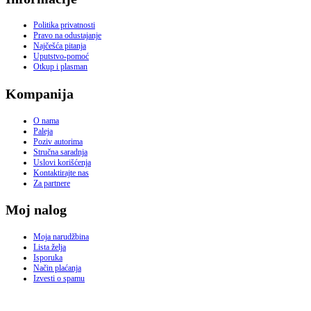
Politika privatnosti
Pravo na odustajanje
Najčešća pitanja
Uputstvo-pomoć
Otkup i plasman
Kompanija
O nama
Paleja
Poziv autorima
Stručna saradnja
Uslovi korišćenja
Kontaktirajte nas
Za partnere
Moj nalog
Moja narudžbina
Lista želja
Isporuka
Način plaćanja
Izvesti o spamu