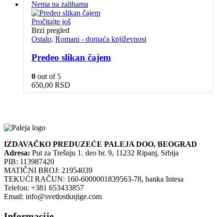
Nema na zalihama
Pročitajte još
Brzi pregled
Ostalo
,
Romani - domaća književnost
Predeo slikan čajem
0
out of 5
650,00
RSD
IZDAVAČKO PREDUZEĆE PALEJA DOO, BEOGRAD
Adresa:
Put za Trešnju 1. deo br. 9, 11232 Ripanj, Srbija
PIB: 113987420
MATIČNI BROJ: 21954039
TEKUĆI RAČUN: 160-6000001839563-78, banka Intesa
Telefon: +381 653433857
Email: info@svetlostknjige.com
Informacije