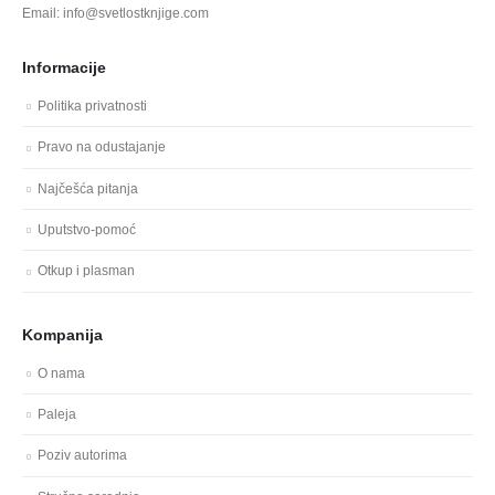
Email: info@svetlostknjige.com
Informacije
Politika privatnosti
Pravo na odustajanje
Najčešća pitanja
Uputstvo-pomoć
Otkup i plasman
Kompanija
O nama
Paleja
Poziv autorima