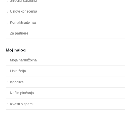
Stručna saradnja
Uslovi korišćenja
Kontaktirajte nas
Za partnere
Moj nalog
Moja narudžbina
Lista želja
Isporuka
Način plaćanja
Izvesti o spamu