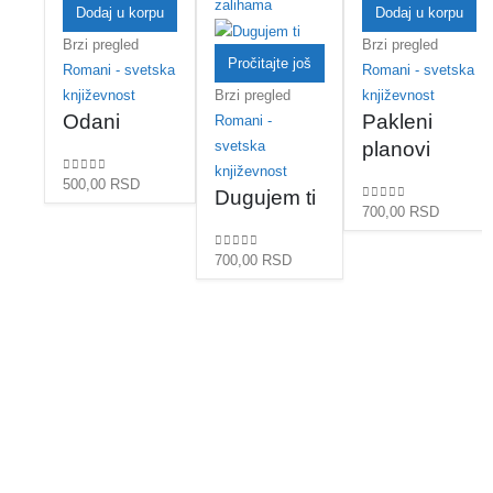
zalihama
Dodaj u korpu
Dodaj u korpu
Brzi pregled
Brzi pregled
Pročitajte još
Romani - svetska
Romani - svetska
književnost
Brzi pregled
književnost
Odani
Pakleni
Romani -
svetska
planovi
književnost
0
out of 5
500,00
RSD
Dugujem ti
0
out of 5
700,00
RSD
0
out of 5
700,00
RSD