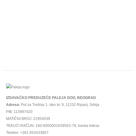
IZDAVAČKO PREDUZEĆE PALEJA DOO, BEOGRAD
Adresa:
Put za Trešnju 1. deo br. 9, 11232 Ripanj, Srbija
PIB: 113987420
MATIČNI BROJ: 21954039
TEKUĆI RAČUN: 160-6000001839563-78, banka Intesa
Telefon: +381 653433857