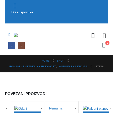
Brza isporuka
Pop
0
HOME
SHOP
ROMANI - SVETSKA KNJIŽEVNOST
,
ANTIKVARNA KNJIGA
ISTINA
POVEZANI PROIZVODI
Nema na