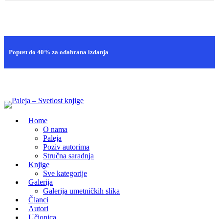
Brza isporuka
Popust do 40% za odabrana izdanja
100% sigurna kupovina
Home
O nama
Paleja
Poziv autorima
Stručna saradnja
Knjige
Sve kategorije
Galerija
Galerija umetničkih slika
Članci
Autori
Učionica