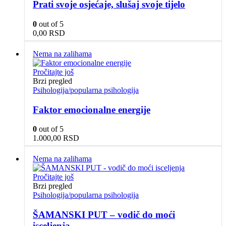
Prati svoje osjećaje, slušaj svoje tijelo
0
out of 5
0,00
RSD
Nema na zalihama
Pročitajte još
Brzi pregled
Psihologija/popularna psihologija
Faktor emocionalne energije
0
out of 5
1.000,00
RSD
Nema na zalihama
Pročitajte još
Brzi pregled
Psihologija/popularna psihologija
ŠAMANSKI PUT – vodič do moći
isceljenja