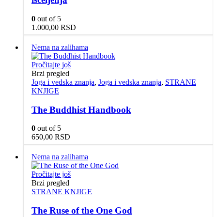
0
out of 5
1.000,00
RSD
Nema na zalihama
Pročitajte još
Brzi pregled
Joga i vedska znanja
,
Joga i vedska znanja
,
STRANE
KNJIGE
The Buddhist Handbook
0
out of 5
650,00
RSD
Nema na zalihama
Pročitajte još
Brzi pregled
STRANE KNJIGE
The Ruse of the One God