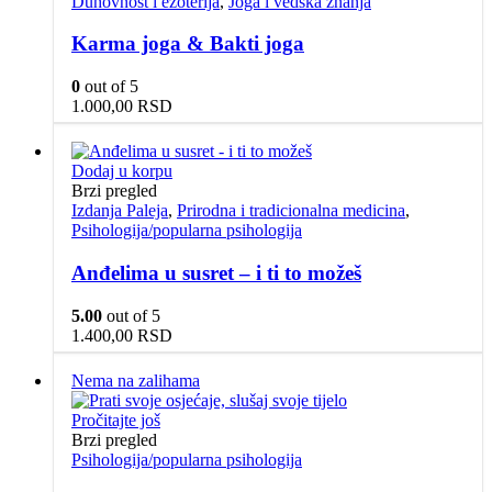
Duhovnost i ezoterija
,
Joga i vedska znanja
Karma joga & Bakti joga
0
out of 5
1.000,00
RSD
Dodaj u korpu
Brzi pregled
Izdanja Paleja
,
Prirodna i tradicionalna medicina
,
Psihologija/popularna psihologija
Anđelima u susret – i ti to možeš
5.00
out of 5
1.400,00
RSD
Nema na zalihama
Pročitajte još
Brzi pregled
Psihologija/popularna psihologija