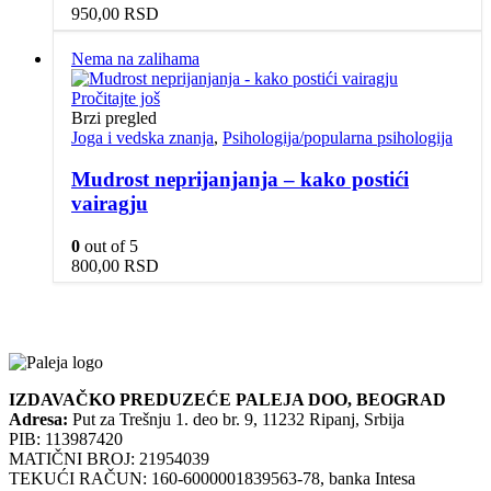
950,00
RSD
Nema na zalihama
Pročitajte još
Brzi pregled
Joga i vedska znanja
,
Psihologija/popularna psihologija
Mudrost neprijanjanja – kako postići
vairagju
0
out of 5
800,00
RSD
IZDAVAČKO PREDUZEĆE PALEJA DOO, BEOGRAD
Adresa:
Put za Trešnju 1. deo br. 9, 11232 Ripanj, Srbija
PIB: 113987420
MATIČNI BROJ: 21954039
TEKUĆI RAČUN: 160-6000001839563-78, banka Intesa