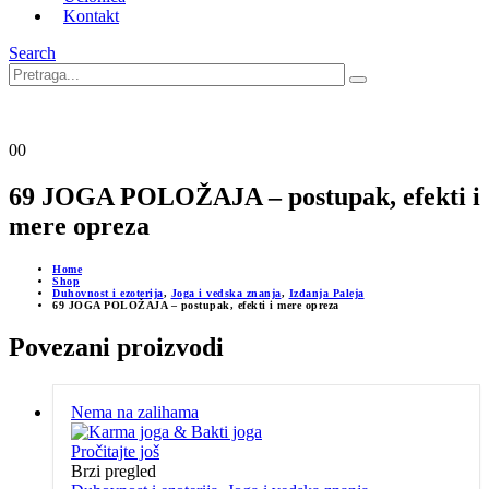
Kontakt
Search
0
0
69 JOGA POLOŽAJA – postupak, efekti i
mere opreza
Home
Shop
Duhovnost i ezoterija
,
Joga i vedska znanja
,
Izdanja Paleja
69 JOGA POLOŽAJA – postupak, efekti i mere opreza
Povezani proizvodi
Nema na zalihama
Pročitajte još
Brzi pregled