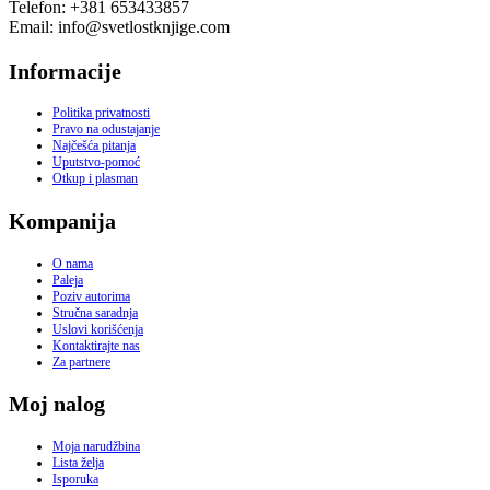
Telefon: +381 653433857
Email: info@svetlostknjige.com
Informacije
Politika privatnosti
Pravo na odustajanje
Najčešća pitanja
Uputstvo-pomoć
Otkup i plasman
Kompanija
O nama
Paleja
Poziv autorima
Stručna saradnja
Uslovi korišćenja
Kontaktirajte nas
Za partnere
Moj nalog
Moja narudžbina
Lista želja
Isporuka