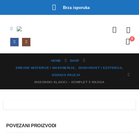
Brza isporuka
0
HOME
SHOP
DREVNE MISTERIJE I MASONERIJA
,
DUHOVNOST I EZOTERIJA
,
IZDANJA PALEJA
MASONSKI KLASICI – KOMPLET 5 KNJIGA
POVEZANI PROIZVODI