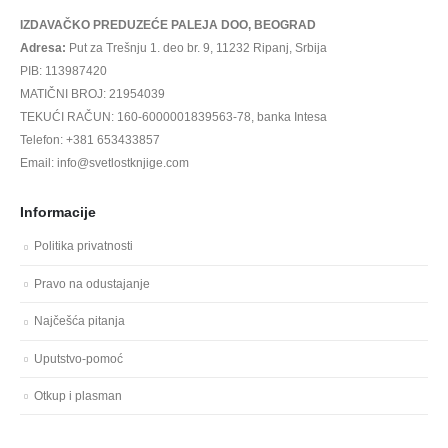
IZDAVAČKO PREDUZEĆE PALEJA DOO, BEOGRAD
Adresa:
Put za Trešnju 1. deo br. 9, 11232 Ripanj, Srbija
PIB: 113987420
MATIČNI BROJ: 21954039
TEKUĆI RAČUN: 160-6000001839563-78, banka Intesa
Telefon: +381 653433857
Email: info@svetlostknjige.com
Informacije
Politika privatnosti
Pravo na odustajanje
Najčešća pitanja
Uputstvo-pomoć
Otkup i plasman