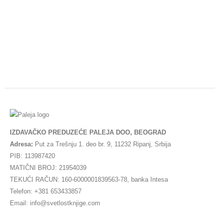
IZDAVAČKO PREDUZEĆE PALEJA DOO, BEOGRAD
Adresa:
Put za Trešnju 1. deo br. 9, 11232 Ripanj, Srbija
PIB: 113987420
MATIČNI BROJ: 21954039
TEKUĆI RAČUN: 160-6000001839563-78, banka Intesa
Telefon: +381 653433857
Email: info@svetlostknjige.com