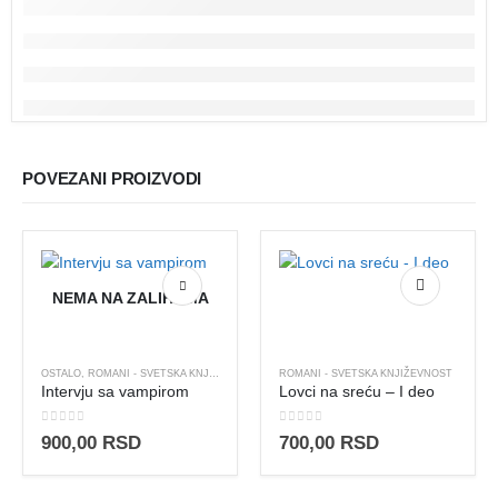
POVEZANI PROIZVODI
NEMA NA ZALIHAMA
OSTALO
,
ROMANI - SVETSKA KNJIŽEVNOST
ROMANI - SVETSKA KNJIŽEVNOST
Intervju sa vampirom
Lovci na sreću – I deo
0
out of 5
0
out of 5
900,00
RSD
700,00
RSD