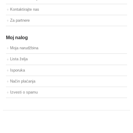
Kontaktirajte nas
Za partnere
Moj nalog
Moja narudžbina
Lista želja
Isporuka
Način plaćanja
Izvesti o spamu