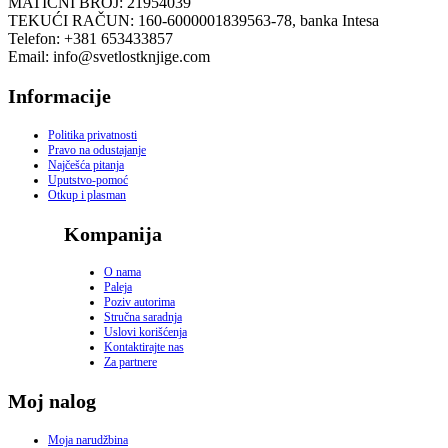
MATIČNI BROJ: 21954039
TEKUĆI RAČUN: 160-6000001839563-78, banka Intesa
Telefon: +381 653433857
Email: info@svetlostknjige.com
Informacije
Politika privatnosti
Pravo na odustajanje
Najčešća pitanja
Uputstvo-pomoć
Otkup i plasman
Kompanija
O nama
Paleja
Poziv autorima
Stručna saradnja
Uslovi korišćenja
Kontaktirajte nas
Za partnere
Moj nalog
Moja narudžbina