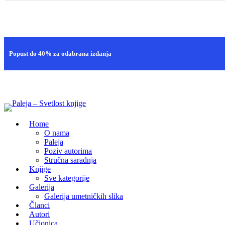
Brza isporuka
Popust do 40% za odabrana izdanja
100% sigurna kupovina
Home
O nama
Paleja
Poziv autorima
Stručna saradnja
Knjige
Sve kategorije
Galerija
Galerija umetničkih slika
Članci
Autori
Učionica