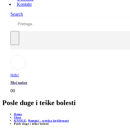
Kontakt
Search
Hello!
Moj nalog
0
0
Posle duge i teške bolesti
Home
Shop
KNJIGE
,
Romani - svetska književnost
Posle duge i teške bolesti