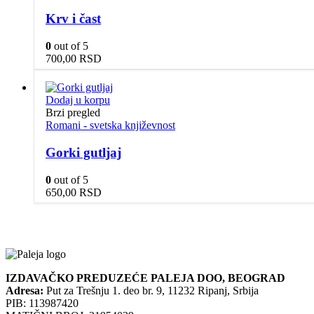
Krv i čast
0
out of 5
700,00
RSD
Dodaj u korpu
Brzi pregled
Romani - svetska književnost
Gorki gutljaj
0
out of 5
650,00
RSD
IZDAVAČKO PREDUZEĆE PALEJA DOO, BEOGRAD
Adresa:
Put za Trešnju 1. deo br. 9, 11232 Ripanj, Srbija
PIB: 113987420