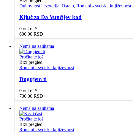
Brzi pregled
Duhovnost i ezoterija
,
Ostalo
,
Romani - svetska književnost
Ključ za Da Vunčijev kod
0
out of 5
600,00
RSD
Nema na zalihama
Pročitajte još
Brzi pregled
Romani - svetska književnost
Dugujem ti
0
out of 5
700,00
RSD
Nema na zalihama
Pročitajte još
Brzi pregled
Romani - svetska književnost