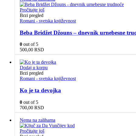
Pročitajte još
Brzi pregled
Romani - svetska književnost
Beba Bridžet Džouns – dnevnik urnebesne tru
0
out of 5
500,00
RSD
Dodaj u korpu
Brzi pregled
Romani - svetska književnost
Ko je ta devojka
0
out of 5
700,00
RSD
Nema na zalihama
Pročitajte još