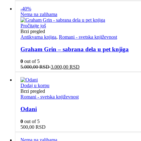
-40%
Nema na zalihama
Pročitajte još
Brzi pregled
Antikvarna knjiga
,
Romani - svetska književnost
Graham Grin – sabrana dela u pet knjiga
0
out of 5
Originalna
Trenutna
5.000,00
RSD
3.000,00
RSD
cena
cena
je
je:
bila:
3.000,00 RSD.
Dodaj u korpu
5.000,00 RSD.
Brzi pregled
Romani - svetska književnost
Odani
0
out of 5
500,00
RSD
Nema na zalihama