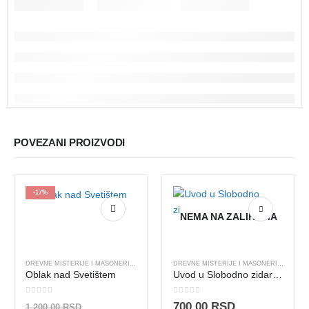
POVEZANI PROIZVODI
-17%
NEMA NA ZALIHAMA
DREVNE MISTERIJE I MASONERIJA
,
FILOZOFIJA I TEOZOFIJA
DREVNE MISTERIJE I MASONERIJA
Oblak nad Svetištem
Uvod u Slobodno zidarstvo
0
out of 5
0
out of 5
Originalna
700,00
RSD
1.200,00
RSD