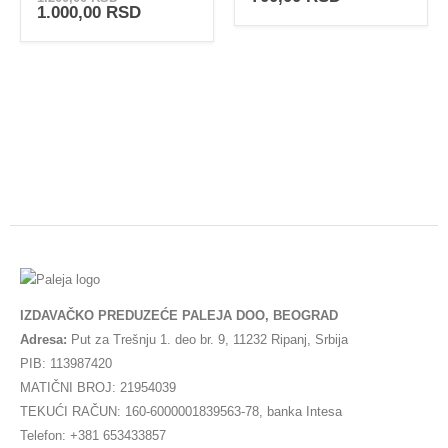
cena
Trenutna
1.000,00
RSD
je
cena
bila:
je:
1.200,00 RSD.
1.000,00 RSD.
IZDAVAČKO PREDUZEĆE PALEJA DOO, BEOGRAD
Adresa:
Put za Trešnju 1. deo br. 9, 11232 Ripanj, Srbija
PIB: 113987420
MATIČNI BROJ: 21954039
TEKUĆI RAČUN: 160-6000001839563-78, banka Intesa
Telefon: +381 653433857