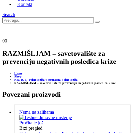
Kontakt
Search
0
0
RAZMIŠLJAM – savetovalište za
prevenciju negativnih posledica krize
Home
Shop
KNJIGE
,
Psihologija/popularna psihologija
RAZMIŠLJAM – savetovalište za prevenciju negativnih posledica krize
Povezani proizvodi
Nema na zalihama
Pročitajte još
Brzi pregled