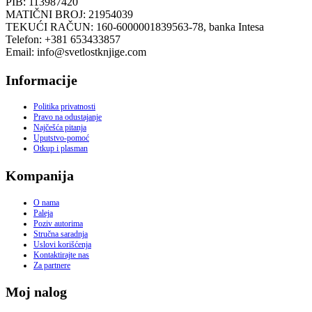
PIB: 113987420
MATIČNI BROJ: 21954039
TEKUĆI RAČUN: 160-6000001839563-78, banka Intesa
Telefon: +381 653433857
Email: info@svetlostknjige.com
Informacije
Politika privatnosti
Pravo na odustajanje
Najčešća pitanja
Uputstvo-pomoć
Otkup i plasman
Kompanija
O nama
Paleja
Poziv autorima
Stručna saradnja
Uslovi korišćenja
Kontaktirajte nas
Za partnere
Moj nalog