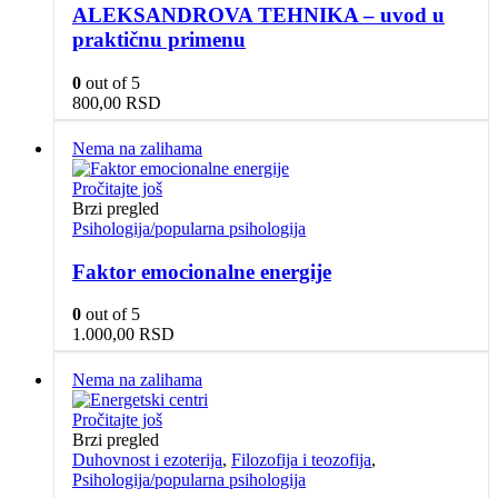
ALEKSANDROVA TEHNIKA – uvod u
praktičnu primenu
0
out of 5
800,00
RSD
Nema na zalihama
Pročitajte još
Brzi pregled
Psihologija/popularna psihologija
Faktor emocionalne energije
0
out of 5
1.000,00
RSD
Nema na zalihama
Pročitajte još
Brzi pregled
Duhovnost i ezoterija
,
Filozofija i teozofija
,
Psihologija/popularna psihologija