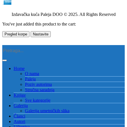
Izdavačka kuća Paleja DOO © 2025. All Rights Reserved
You've just added this product to the cart:
Pregled korpe
Nastavite
Home
O nama
Paleja
Poziv autorima
Stručna saradnja
Knjige
Sve kategorije
Galerija
Galerija umetničkih slika
Članci
Autori
Učionica