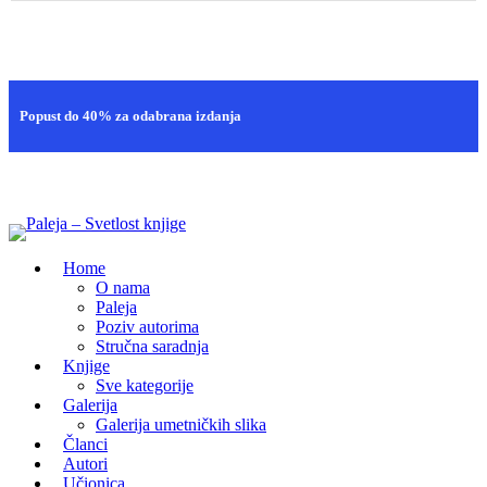
Brza isporuka
Popust do 40% za odabrana izdanja
100% sigurna kupovina
Home
O nama
Paleja
Poziv autorima
Stručna saradnja
Knjige
Sve kategorije
Galerija
Galerija umetničkih slika
Članci
Autori
Učionica