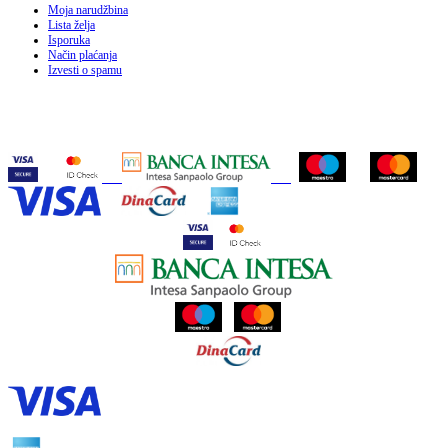
Moja narudžbina
Lista želja
Isporuka
Način plaćanja
Izvesti o spamu