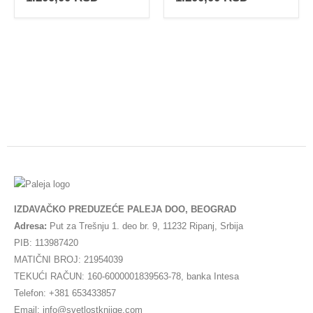
IZDAVAČKO PREDUZEĆE PALEJA DOO, BEOGRAD
Adresa:
Put za Trešnju 1. deo br. 9, 11232 Ripanj, Srbija
PIB: 113987420
MATIČNI BROJ: 21954039
TEKUĆI RAČUN: 160-6000001839563-78, banka Intesa
Telefon: +381 653433857
Email: info@svetlostknjige.com