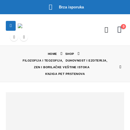
Brza isporuka
0
HOME
SHOP
FILOZOFIJA I TEOZOFIJA
,
DUHOVNOST I EZOTERIJA
,
ZEN I BORILAČKE VEŠTINE ISTOKA
KNJIGA PET PRSTENOVA