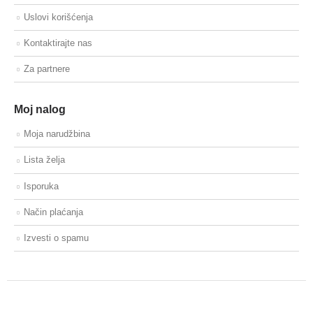
Uslovi korišćenja
Kontaktirajte nas
Za partnere
Moj nalog
Moja narudžbina
Lista želja
Isporuka
Način plaćanja
Izvesti o spamu