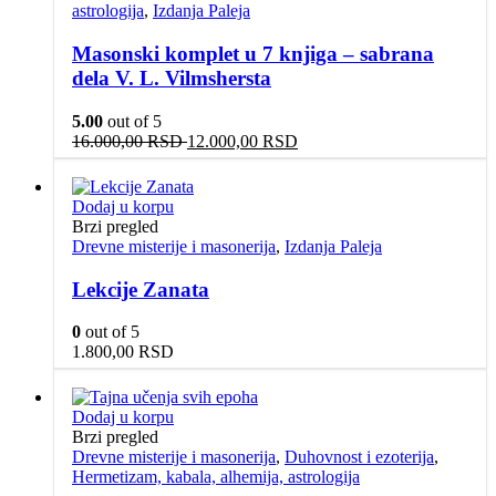
astrologija
,
Izdanja Paleja
Masonski komplet u 7 knjiga – sabrana
dela V. L. Vilmshersta
5.00
out of 5
Originalna
Trenutna
16.000,00
RSD
12.000,00
RSD
cena
cena
je
je:
bila:
12.000,00 RSD.
Dodaj u korpu
16.000,00 RSD.
Brzi pregled
Drevne misterije i masonerija
,
Izdanja Paleja
Lekcije Zanata
0
out of 5
1.800,00
RSD
Dodaj u korpu
Brzi pregled
Drevne misterije i masonerija
,
Duhovnost i ezoterija
,
Hermetizam, kabala, alhemija, astrologija