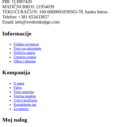
PIB: 113987420
MATIČNI BROJ: 21954039
TEKUĆI RAČUN: 160-6000001839563-78, banka Intesa
Telefon: +381 653433857
Email: info@svetlostknjige.com
Informacije
Politika privatnosti
Pravo na odustajanje
Najčešća pitanja
Uputstvo-pomoć
Otkup i plasman
Kompanija
O nama
Paleja
Poziv autorima
Stručna saradnja
Uslovi korišćenja
Kontaktirajte nas
Za partnere
Moj nalog