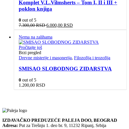
Komplet V.L.Vilmsherts – Tom I, II i III +
poklon knjiga
0
out of 5
Originalna
Trenutna
7.300,00
RSD
6.000,00
RSD
cena
cena
je
je:
Nema na zalihama
bila:
6.000,00 RSD.
7.300,00 RSD.
Pročitajte još
Brzi pregled
Drevne misterije i masonerija
,
Filozofija i teozofija
SMISAO SLOBODNOG ZIDARSTVA
0
out of 5
1.200,00
RSD
IZDAVAČKO PREDUZEĆE PALEJA DOO, BEOGRAD
Adresa:
Put za Trešnju 1. deo br. 9, 11232 Ripanj, Srbija