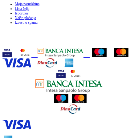
Moja narudžbina
Lista želja
Isporuka
Način plaćanja
Izvesti o spamu