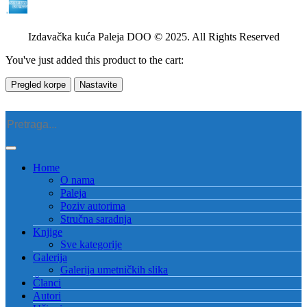
Izdavačka kuća Paleja DOO © 2025. All Rights Reserved
You've just added this product to the cart:
Pregled korpe
Nastavite
Home
O nama
Paleja
Poziv autorima
Stručna saradnja
Knjige
Sve kategorije
Galerija
Galerija umetničkih slika
Članci
Autori