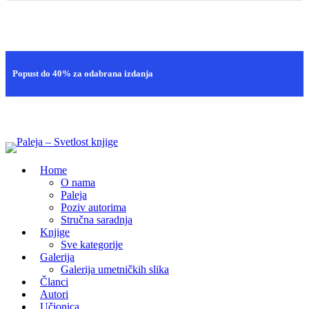
Brza isporuka
Popust do 40% za odabrana izdanja
100% sigurna kupovina
Home
O nama
Paleja
Poziv autorima
Stručna saradnja
Knjige
Sve kategorije
Galerija
Galerija umetničkih slika
Članci
Autori
Učionica