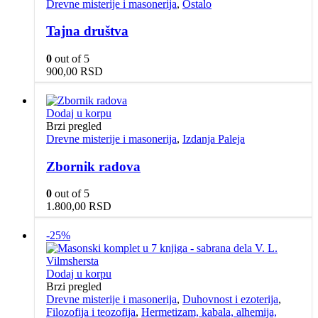
Drevne misterije i masonerija
,
Ostalo
Tajna društva
0
out of 5
900,00
RSD
Dodaj u korpu
Brzi pregled
Drevne misterije i masonerija
,
Izdanja Paleja
Zbornik radova
0
out of 5
1.800,00
RSD
-25%
Dodaj u korpu
Brzi pregled
Drevne misterije i masonerija
,
Duhovnost i ezoterija
,
Filozofija i teozofija
,
Hermetizam, kabala, alhemija,