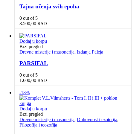
Tajna učenja svih epoha
0
out of 5
8.500,00
RSD
Dodaj u korpu
Brzi pregled
Drevne misterije i masonerija
,
Izdanja Paleja
PARSIFAL
0
out of 5
1.600,00
RSD
-18%
Dodaj u korpu
Brzi pregled
Drevne misterije i masonerija
,
Duhovnost i ezoterija
,
Filozofija i teozofija