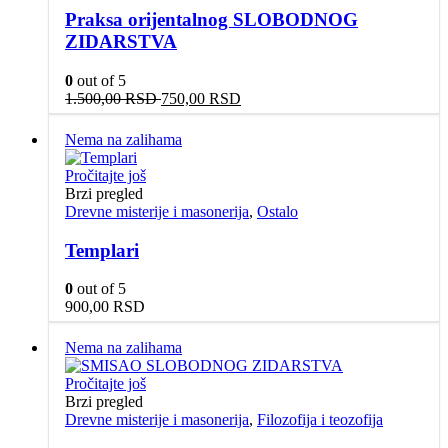
Praksa orijentalnog SLOBODNOG
ZIDARSTVA
0
out of 5
Originalna
Trenutna
1.500,00
RSD
750,00
RSD
cena
cena
je
je:
Nema na zalihama
bila:
750,00 RSD.
1.500,00 RSD.
Pročitajte još
Brzi pregled
Drevne misterije i masonerija
,
Ostalo
Templari
0
out of 5
900,00
RSD
Nema na zalihama
Pročitajte još
Brzi pregled
Drevne misterije i masonerija
,
Filozofija i teozofija