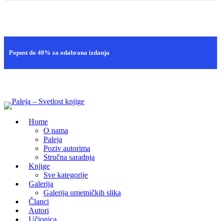
Brza isporuka
Popust do 40% za odabrana izdanja
100% sigurna kupovina
Home
O nama
Paleja
Poziv autorima
Stručna saradnja
Knjige
Sve kategorije
Galerija
Galerija umetničkih slika
Članci
Autori
Učionica