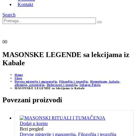
Kontakt
Search
0
0
MASONSKE LEGENDE sa lekcijama iz
Kabale
Home
Shop
Drevne misterije i masonerija
,
Filozofija i teozofija
,
Hermetizam, kabala,
alhemija, astrologija
,
Duhovnost i ezoterija
,
Izdanja Paleja
MASONSKE LEGENDE sa lekcijama iz Kabale
Povezani proizvodi
Dodaj u korpu
Brzi pregled
Drevne misterije i masonerija
,
Filozofija i teozofija