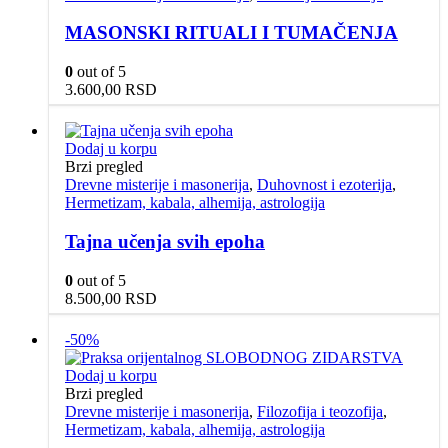
MASONSKI RITUALI I TUMAČENJA
0
out of 5
3.600,00
RSD
Dodaj u korpu
Brzi pregled
Drevne misterije i masonerija
,
Duhovnost i ezoterija
,
Hermetizam, kabala, alhemija, astrologija
Tajna učenja svih epoha
0
out of 5
8.500,00
RSD
-50%
Dodaj u korpu
Brzi pregled
Drevne misterije i masonerija
,
Filozofija i teozofija
,
Hermetizam, kabala, alhemija, astrologija