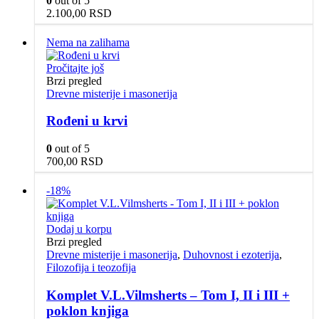
0
out of 5
2.100,00
RSD
Nema na zalihama
Pročitajte još
Brzi pregled
Drevne misterije i masonerija
Rođeni u krvi
0
out of 5
700,00
RSD
-18%
Dodaj u korpu
Brzi pregled
Drevne misterije i masonerija
,
Duhovnost i ezoterija
,
Filozofija i teozofija
Komplet V.L.Vilmsherts – Tom I, II i III +
poklon knjiga