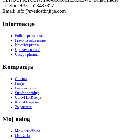
Telefon: +381 653433857
Email: info@svetlostknjige.com
Informacije
Politika privatnosti
Pravo na odustajanje
Najčešća pitanja
Uputstvo-pomoć
Otkup i plasman
Kompanija
O nama
Paleja
Poziv autorima
Stručna saradnja
Uslovi korišćenja
Kontaktirajte nas
Za partnere
Moj nalog
Moja narudžbina
Lista želja