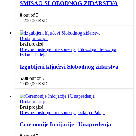
SMISAO SLOBODNOG ZIDARSTVA
0
out of 5
1.200,00
RSD
Dodaj u korpu
Brzi pregled
Drevne misterije i masonerija
,
Filozofija i teozofija
,
Izdanja Paleja
Izgubljeni ključevi Slobodnog zidarstva
5.00
out of 5
1.000,00
RSD
Dodaj u korpu
Brzi pregled
Drevne misterije i masonerija
,
Izdanja Paleja
Ceremonije Inicijacije i Unapređenja