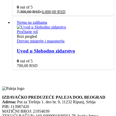
0
out of 5
Originalna
Trenutna
7.300,00
RSD
6.000,00
RSD
cena
cena
je
je:
Nema na zalihama
bila:
6.000,00 RSD.
7.300,00 RSD.
Pročitajte još
Brzi pregled
Drevne misterije i masonerija
Uvod u Slobodno zidarstvo
0
out of 5
700,00
RSD
IZDAVAČKO PREDUZEĆE PALEJA DOO, BEOGRAD
Adresa:
Put za Trešnju 1. deo br. 9, 11232 Ripanj, Srbija
PIB: 113987420
MATIČNI BROJ: 21954039
TEKUĆI RAČUN: 160-6000001839563-78, banka Intesa