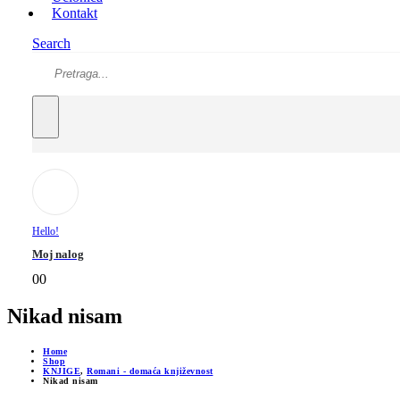
Kontakt
Search
Hello!
Moj nalog
0
0
Nikad nisam
Home
Shop
KNJIGE
,
Romani - domaća književnost
Nikad nisam