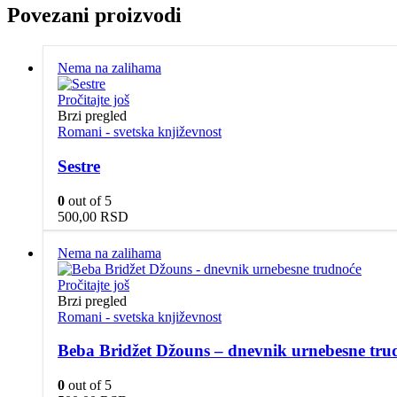
Povezani proizvodi
Nema na zalihama
Pročitajte još
Brzi pregled
Romani - svetska književnost
Sestre
0
out of 5
500,00
RSD
Nema na zalihama
Pročitajte još
Brzi pregled
Romani - svetska književnost
Beba Bridžet Džouns – dnevnik urnebesne tru
0
out of 5