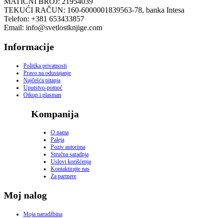
MATIČNI BROJ: 21954039
TEKUĆI RAČUN: 160-6000001839563-78, banka Intesa
Telefon: +381 653433857
Email: info@svetlostknjige.com
Informacije
Politika privatnosti
Pravo na odustajanje
Najčešća pitanja
Uputstvo-pomoć
Otkup i plasman
Kompanija
O nama
Paleja
Poziv autorima
Stručna saradnja
Uslovi korišćenja
Kontaktirajte nas
Za partnere
Moj nalog
Moja narudžbina