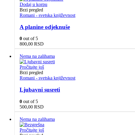
Dodaj u korpu
Brzi pregled
Romani - svetska književnost
A planine odjeknuše
0
out of 5
800,00
RSD
Nema na zalihama
Pročitajte još
Brzi pregled
Romani - svetska književnost
Ljubavni susreti
0
out of 5
500,00
RSD
Nema na zalihama
Pročitajte još