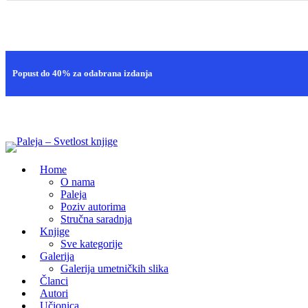
Brza isporuka
Popust do 40% za odabrana izdanja
100% sigurna kupovina
Home
O nama
Paleja
Poziv autorima
Stručna saradnja
Knjige
Sve kategorije
Galerija
Galerija umetničkih slika
Članci
Autori
Učionica