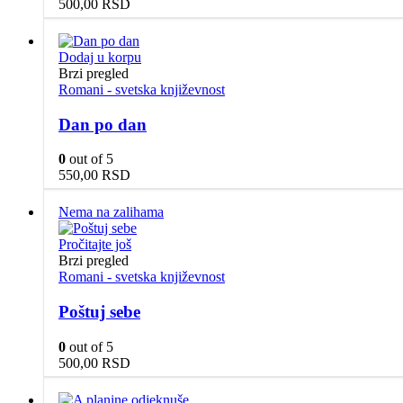
500,00
RSD
Dodaj u korpu
Brzi pregled
Romani - svetska književnost
Dan po dan
0
out of 5
550,00
RSD
Nema na zalihama
Pročitajte još
Brzi pregled
Romani - svetska književnost
Poštuj sebe
0
out of 5
500,00
RSD