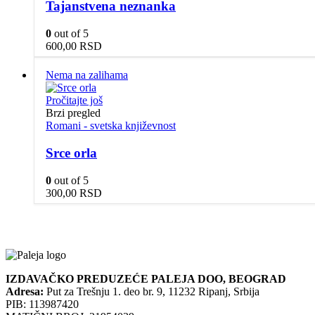
Tajanstvena neznanka
0
out of 5
600,00
RSD
Nema na zalihama
Pročitajte još
Brzi pregled
Romani - svetska književnost
Srce orla
0
out of 5
300,00
RSD
IZDAVAČKO PREDUZEĆE PALEJA DOO, BEOGRAD
Adresa:
Put za Trešnju 1. deo br. 9, 11232 Ripanj, Srbija
PIB: 113987420