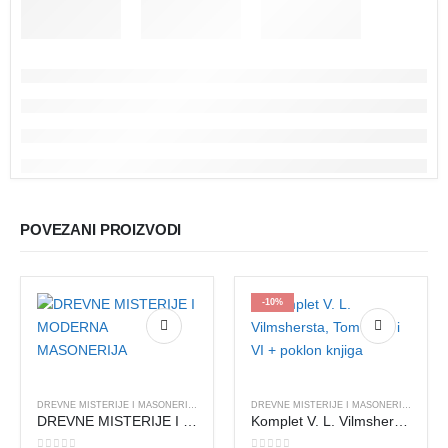
POVEZANI PROIZVODI
-10%
DREVNE MISTERIJE I MASONERIJA
,
FILOZOFIJA I TEOZOFIJA
,
IZDANJA PALEJA
DREVNE MISTERIJE I MASONERIJA
,
DUHOV
DREVNE MISTERIJE I MODERNA MASONERIJA
Komplet V. L. Vilmshersta, Tom IV, V i VI + poklon knjiga