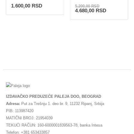
0
out of 5
0
out of 5
Originalna
1.600,00
RSD
5.200,00
RSD
cena
Trenutna
4.680,00
RSD
je
cena
bila:
je:
5.200,00 RSD.
4.680,00 RS
IZDAVAČKO PREDUZEĆE PALEJA DOO, BEOGRAD
Adresa:
Put za Trešnju 1. deo br. 9, 11232 Ripanj, Srbija
PIB: 113987420
MATIČNI BROJ: 21954039
TEKUĆI RAČUN: 160-6000001839563-78, banka Intesa
Telefon: +381 653433857