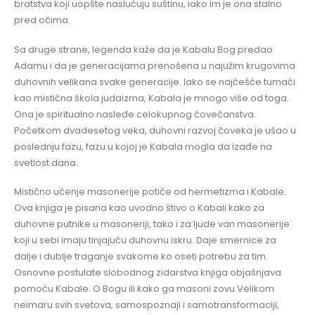
bratstva koji uopšte naslućuju suštinu, iako im je ona stalno
pred očima.
Sa druge strane, legenda kaže da je Kabalu Bog predao
Adamu i da je generacijama prenošena u najužim krugovima
duhovnih velikana svake generacije. Iako se najčešće tumači
kao mistična škola judaizma, Kabala je mnogo više od toga.
Ona je spiritualno nasleđe celokupnog čovečanstva.
Početkom dvadesetog veka, duhovni razvoj čoveka je ušao u
poslednju fazu, fazu u kojoj je Kabala mogla da izađe na
svetlost dana.
Mistično učenje masonerije potiče od hermetizma i Kabale.
Ova knjiga je pisana kao uvodno štivo o Kabali kako za
duhovne putnike u masoneriji, tako i za ljude van masonerije
koji u sebi imaju tinjajuću duhovnu iskru. Daje smernice za
dalje i dublje traganje svakome ko oseti potrebu za tim.
Osnovne postulate slobodnog zidarstva knjiga objašnjava
pomoću Kabale. O Bogu ili kako ga masoni zovu Velikom
neimaru svih svetova, samospoznaji i samotransformaciji,