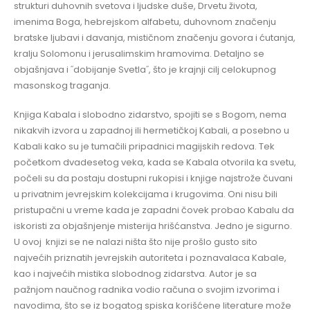
strukturi duhovnih svetova i ljudske duše, Drvetu života,
imenima Boga, hebrejskom alfabetu, duhovnom značenju
bratske ljubavi i davanja, mističnom značenju govora i ćutanja,
kralju Solomonu i jerusalimskim hramovima. Detaljno se
objašnjava i ˝dobijanje Svetla˝, što je krajnji cilj celokupnog
masonskog traganja.
Knjiga Kabala i slobodno zidarstvo, spojiti se s Bogom, nema
nikakvih izvora u zapadnoj ili hermetičkoj Kabali, a posebno u
Kabali kako su je tumačili pripadnici magijskih redova. Tek
početkom dvadesetog veka, kada se Kabala otvorila ka svetu,
počeli su da postaju dostupni rukopisi i knjige najstrože čuvani
u privatnim jevrejskim kolekcijama i krugovima. Oni nisu bili
pristupačni u vreme kada je zapadni čovek probao Kabalu da
iskoristi za objašnjenje misterija hrišćanstva. Jedno je sigurno.
U ovoj knjizi se ne nalazi ništa što nije prošlo gusto sito
najvećih priznatih jevrejskih autoriteta i poznavalaca Kabale,
kao i najvećih mistika slobodnog zidarstva. Autor je sa
pažnjom naučnog radnika vodio računa o svojim izvorima i
navodima, što se iz bogatog spiska korišćene literature može