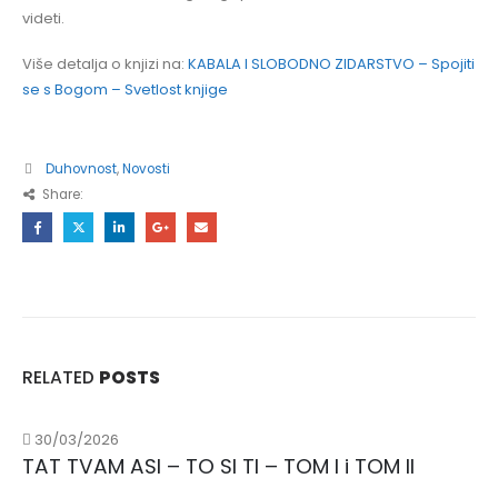
videti.
Više detalja o knjizi na:
KABALA I SLOBODNO ZIDARSTVO – Spojiti
se s Bogom – Svetlost knjige
Duhovnost
,
Novosti
Share:
RELATED
POSTS
30/03/2026
TAT TVAM ASI – TO SI TI – TOM I i TOM II